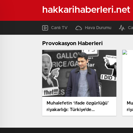
hakkarihaberleri.net
Canlı TV
Hava Durumu
Ca
Provokasyon Haberleri
Muhalefetin ‘ifade özgürlüğü’
Mu
riyakarlığı: Türkiye’de
riy
savundukları ‘sticker’
sa
provokasyonunun icazet
ica
aldıkları ABD’deki karşılığı
kar