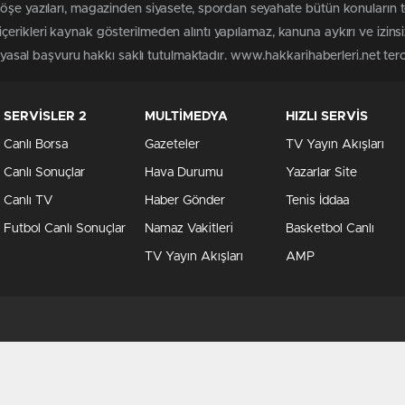
köşe yazıları, magazinden siyasete, spordan seyahate bütün konuların 
erikleri kaynak gösterilmeden alıntı yapılamaz, kanuna aykırı ve izin
n yasal başvuru hakkı saklı tutulmaktadır. www.hakkarihaberleri.net terci
SERVİSLER 2
MULTİMEDYA
HIZLI SERVİS
Canlı Borsa
Gazeteler
TV Yayın Akışları
Canlı Sonuçlar
Hava Durumu
Yazarlar Site
Canlı TV
Haber Gönder
Tenis İddaa
Futbol Canlı Sonuçlar
Namaz Vakitleri
Basketbol Canlı
TV Yayın Akışları
AMP