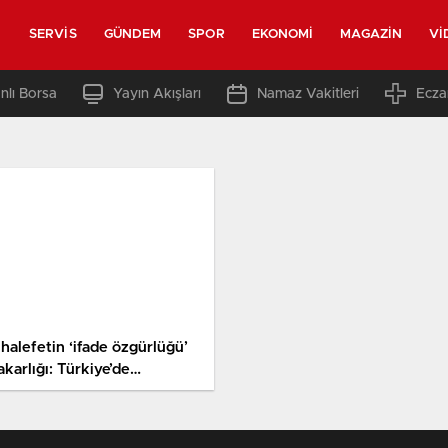
SERVIS
GÜNDEM
SPOR
EKONOMI
MAGAZIN
VI
nlı Borsa
Yayın Akışları
Namaz Vakitleri
Ecza
halefetin ‘ifade özgürlüğü’
akarlığı: Türkiye’de
vundukları provokasyonun
zet aldıkları ABD’deki
şılığı tutuklama