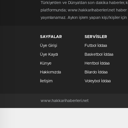
tutuklama
Türkiye'den ve Dünya’dan son dakika haberler, 
platformunda; www.hakkarihaberleri.net haber iç
yayınlanamaz. Aykırı işlem yapan kişi/kişiler içi
SAYFALAR
SERVİSLER
Üye Girişi
Futbol İddaa
Üye Kaydı
Basketbol İddaa
Künye
Hentbol İddaa
Hakkımızda
Bilardo İddaa
İletişim
Voleybol İddaa
www.hakkarihaberleri.net