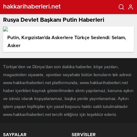
hakkarihaberleri.net
Rusya Devlet Başkanı Putin Haberleri
Putin, Kırgızistan’da Askerlere Türkçe Seslendi: Selam,
Asker
Türkiye'den ve Dünya’dan son dakika haberler, köşe yazıları,
magazinden siyasete, spordan seyahate bütün konuların tek adresi
www.hakkarihaberleri.net platformunda; www.hakkarihaberleri.net
haber içerikleri kaynak gösterilmeden alıntı yapılamaz, kanuna aykırı
ve izinsiz olarak kopyalanamaz, başka yerde yayınlanamaz. Aykırı
işlem yapan kişi/kişiler için yasal başvuru hakkı saklı tutulmaktadır.
www.hakkarihaberleri.net tercih ettiğiniz için teşekkür ederiz.
SAYFALAR
SERVİSLER