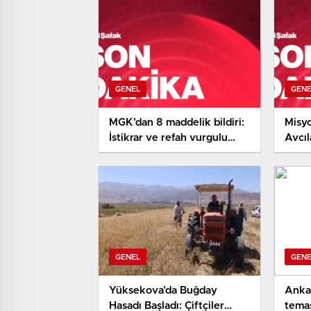
GENEL
GEN
MGK’dan 8 maddelik bildiri:
Misyo
İstikrar ve refah vurgulu
Avcıl
‘Terörsüz Türkiye’ ve
Çayka
‘Terörsüz Bölge’ iletisi
GENEL
GEN
Yüksekova’da Buğday
Ankar
Hasadı Başladı: Çiftçiler
temas