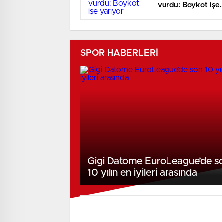
vurdu: Boykot işe
yarıyor
SPOR HABERLERİ
Gigi Datome EuroLeague’de s
10 yılın en iyileri arasında