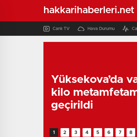
hakkarihaberleri.net
Canlı TV
Hava Durumu
Ca
Yüksekova’da va
kilo metamfetam
geçirildi