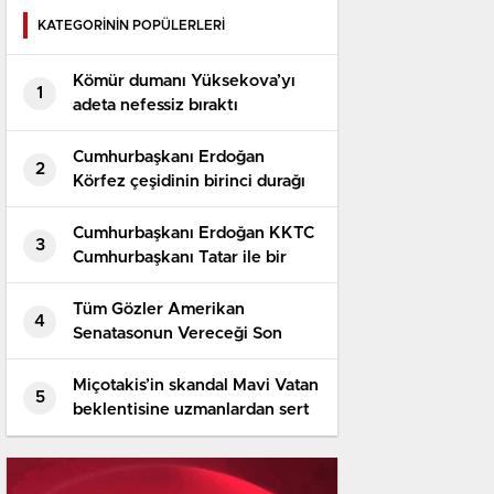
KATEGORİNİN POPÜLERLERİ
Kömür dumanı Yüksekova’yı
1
adeta nefessiz bıraktı
Cumhurbaşkanı Erdoğan
2
Körfez çeşidinin birinci durağı
Suudi Arabistan’da
Cumhurbaşkanı Erdoğan KKTC
3
Cumhurbaşkanı Tatar ile bir
ortaya geldi
Tüm Gözler Amerikan
4
Senatasonun Vereceği Son
Kararda
Miçotakis’in skandal Mavi Vatan
5
beklentisine uzmanlardan sert
reaksiyon: Türkiye geri adım
atamaz