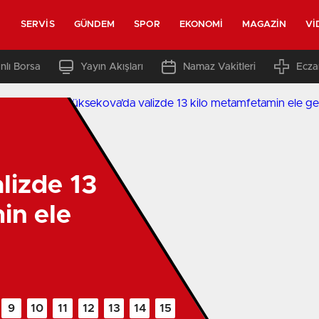
SERVIS
GÜNDEM
SPOR
EKONOMI
MAGAZIN
VI
nlı Borsa
Yayın Akışları
Namaz Vakitleri
Ecza
lizde 13
in ele