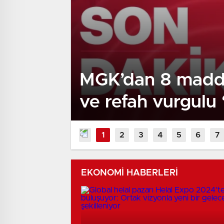
MGK’dan 8 maddeli
ve refah vurgulu 
ve ‘Terörsüz Bölge
EKONOMİ HABERLERİ