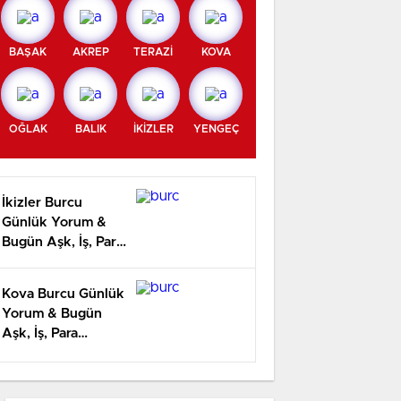
BAŞAK
AKREP
TERAZİ
KOVA
OĞLAK
BALIK
İKİZLER
YENGEÇ
İkizler Burcu
Günlük Yorum &
Bugün Aşk, İş, Para
Yorumu
Kova Burcu Günlük
Yorum & Bugün
Aşk, İş, Para
Yorumu