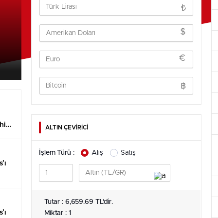
₺
$
€
฿
hi
ALTIN ÇEVİRİCİ
İşlem Türü :
Alış
Satış
’ı
dı
Tutar : 6,659.69 TL'dir.
’ı
Miktar : 1