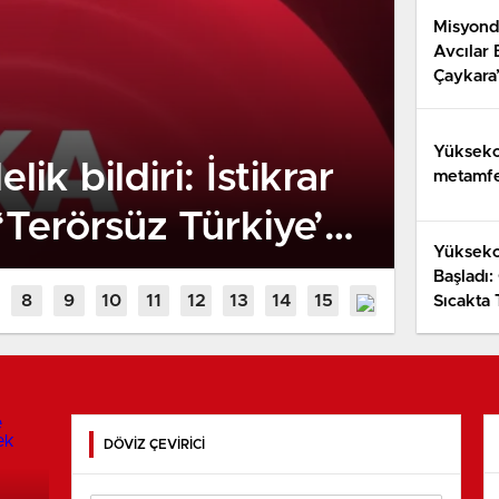
Misyonda
Avcılar 
Çaykara’
Yüksekov
k bildiri: İstikrar
Misy
metamfet
‘Terörsüz Türkiye’
Bele
Yükseko
’ iletisi
Başladı:
Sıcakta
DÖVİZ ÇEVİRİCİ