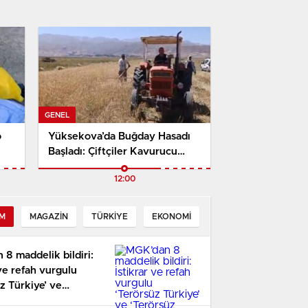
GENEL
o
Yüksekova’da Buğday Hasadı
Başladı: Çiftçiler Kavurucu
Sıcakta Ter Döküyor
12:00
M
MAGAZIN
TÜRKIYE
EKONOMI
8 maddelik bildiri:
 ve refah vurgulu
z Türkiye’ ve
 Bölge’ iletisi