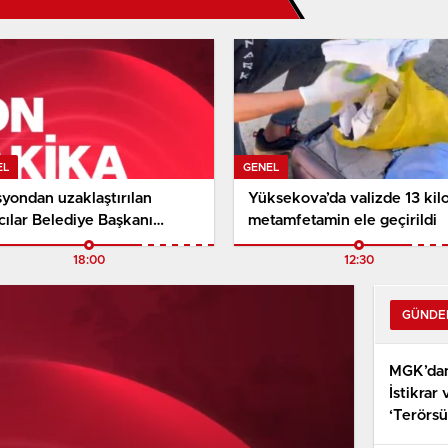
EL
GENEL
yondan uzaklaştırılan
Yüksekova’da valizde 13 kil
ılar Belediye Başkanı
metamfetamin ele geçirildi
kara’ya tahliye
18:00
12:30
GÜNDE
MGK’dan 
İstikrar
‘Terörsü
‘Terörsüz