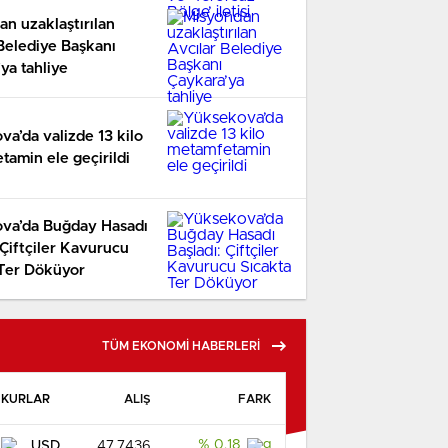
n uzaklaştırılan
Belediye Başkanı
ya tahliye
a’da valizde 13 kilo
ondan uzaklaştırılan Avcıla
amin ele geçirildi
diye Başkanı Çaykara’ya ta
va’da Buğday Hasadı
 Çiftçiler Kavurucu
 Ter Döküyor
TÜM EKONOMİ HABERLERİ
KURLAR
ALIŞ
FARK
% 0.18
USD
47,7436