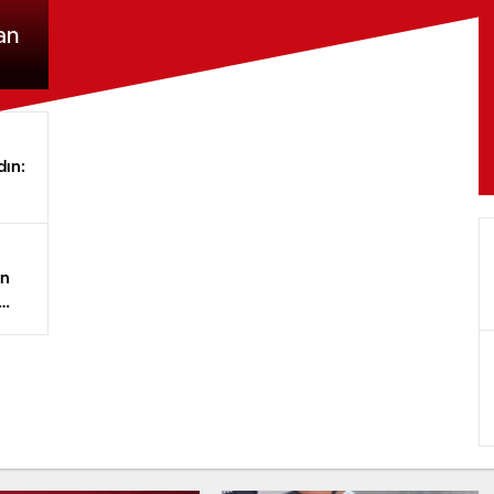
an
dın:
an