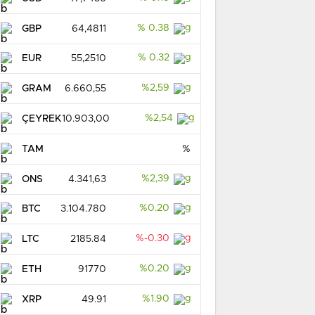
% 0.38
GBP
64,4811
% 0.32
EUR
55,2510
%2,59
GRAM
6.660,55
%2,54
ÇEYREK
10.903,00
TAM
%
%2,39
ONS
4.341,63
%0.20
BTC
3.104.780
%-0.30
LTC
2185.84
%0.20
ETH
91770
%1.90
XRP
49.91