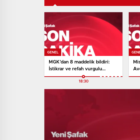
GENEL
GEN
MGK’dan 8 maddelik bildiri:
Mis
İstikrar ve refah vurgulu
Avc
‘Terörsüz Türkiye’ ve ‘Terörsüz
Çay
18:30
Bölge’ iletisi