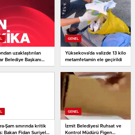
EL
GENEL
ndan uzaklaştırılan
Yüksekova’da valizde 13 kilo
ar Belediye Başkanı
metamfetamin ele geçirildi
ra’ya tahliye
EL
GENEL
a-Şam sınırında kritik
İzmit Belediyesi Ruhsat ve
: Bakan Fidan Suriyeli
Kontrol Müdürü Figen