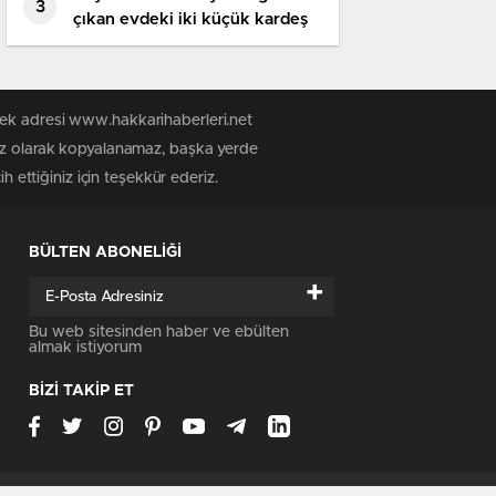
3
çıkan evdeki iki küçük kardeş
öldü
tek adresi www.hakkarihaberleri.net
siz olarak kopyalanamaz, başka yerde
h ettiğiniz için teşekkür ederiz.
BÜLTEN ABONELİĞİ
+
Bu web sitesinden haber ve ebülten
almak istiyorum
BİZİ TAKİP ET