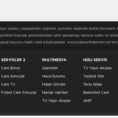
köşe yazıları, magazinden siyasete, spordan seyahate bütün konuların 
erikleri kaynak gösterilmeden alıntı yapılamaz, kanuna aykırı ve izin
n yasal başvuru hakkı saklı tutulmaktadır. www.hakkarihaberleri.net terci
SERVİSLER 2
MULTİMEDYA
HIZLI SERVİS
Canlı Borsa
Gazeteler
TV Yayın Akışları
Canlı Sonuçlar
Hava Durumu
Yazarlar Site
Canlı TV
Haber Gönder
Tenis İddaa
Futbol Canlı Sonuçlar
Namaz Vakitleri
Basketbol Canlı
TV Yayın Akışları
AMP