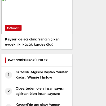
MAGAZIN
Kayseri’de acı olay: Yangın çıkan
evdeki iki küçük kardeş öldü
KATEGORİNİN POPÜLERLERİ
Güzellik Algısını Baştan Yaratan
1
Kadın: Winnie Harlow
Obeziteden ölen insan sayısı
2
açlıktan ölen insan sayısını
geçti
Kayseri’de acı olay: Yangın