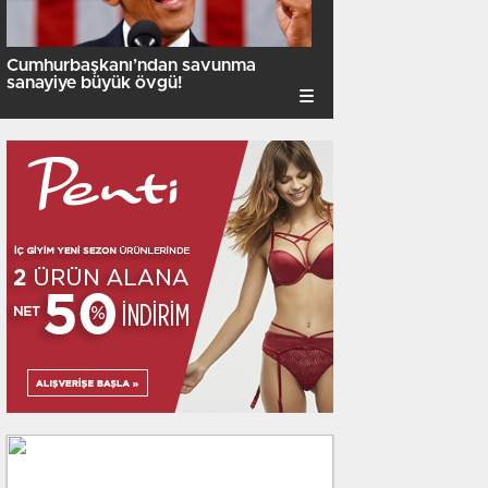
Cumhurbaşkanı’ndan savunma
sanayiye büyük övgü!