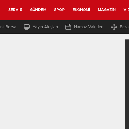
SERVIS
GÜNDEM
SPOR
EKONOMI
MAGAZIN
VI
nlı Borsa
Yayın Akışları
Namaz Vakitleri
Ecza