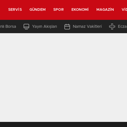
SERVIS
GÜNDEM
SPOR
EKONOMI
MAGAZIN
VI
nlı Borsa
Yayın Akışları
Namaz Vakitleri
Ecza