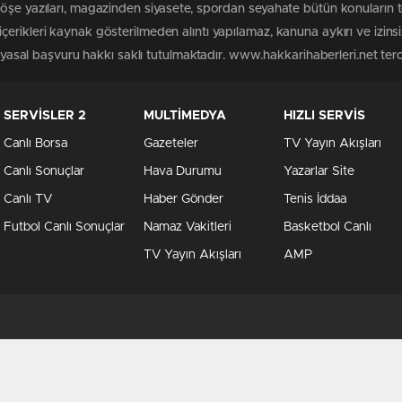
köşe yazıları, magazinden siyasete, spordan seyahate bütün konuların 
erikleri kaynak gösterilmeden alıntı yapılamaz, kanuna aykırı ve izin
n yasal başvuru hakkı saklı tutulmaktadır. www.hakkarihaberleri.net terci
SERVİSLER 2
MULTİMEDYA
HIZLI SERVİS
Canlı Borsa
Gazeteler
TV Yayın Akışları
Canlı Sonuçlar
Hava Durumu
Yazarlar Site
Canlı TV
Haber Gönder
Tenis İddaa
Futbol Canlı Sonuçlar
Namaz Vakitleri
Basketbol Canlı
TV Yayın Akışları
AMP