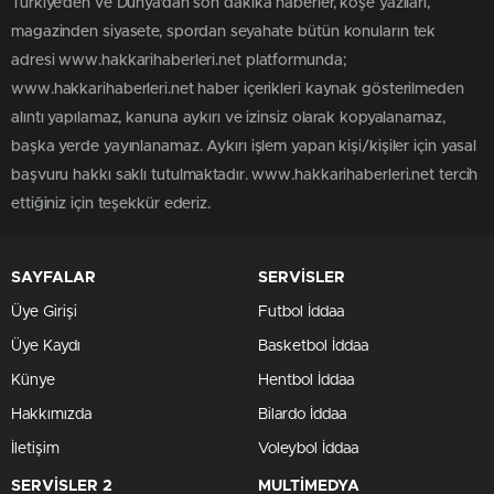
Türkiye'den ve Dünya’dan son dakika haberler, köşe yazıları,
magazinden siyasete, spordan seyahate bütün konuların tek
adresi www.hakkarihaberleri.net platformunda;
www.hakkarihaberleri.net haber içerikleri kaynak gösterilmeden
alıntı yapılamaz, kanuna aykırı ve izinsiz olarak kopyalanamaz,
başka yerde yayınlanamaz. Aykırı işlem yapan kişi/kişiler için yasal
başvuru hakkı saklı tutulmaktadır. www.hakkarihaberleri.net tercih
ettiğiniz için teşekkür ederiz.
SAYFALAR
SERVİSLER
Üye Girişi
Futbol İddaa
Üye Kaydı
Basketbol İddaa
Künye
Hentbol İddaa
Hakkımızda
Bilardo İddaa
İletişim
Voleybol İddaa
SERVİSLER 2
MULTİMEDYA