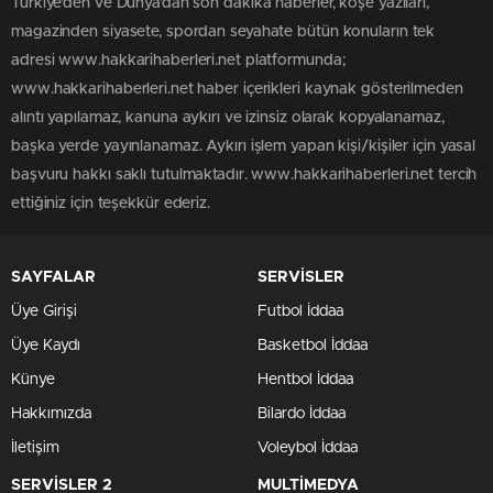
Türkiye'den ve Dünya’dan son dakika haberler, köşe yazıları,
magazinden siyasete, spordan seyahate bütün konuların tek
adresi www.hakkarihaberleri.net platformunda;
www.hakkarihaberleri.net haber içerikleri kaynak gösterilmeden
alıntı yapılamaz, kanuna aykırı ve izinsiz olarak kopyalanamaz,
başka yerde yayınlanamaz. Aykırı işlem yapan kişi/kişiler için yasal
başvuru hakkı saklı tutulmaktadır. www.hakkarihaberleri.net tercih
ettiğiniz için teşekkür ederiz.
SAYFALAR
SERVİSLER
Üye Girişi
Futbol İddaa
Üye Kaydı
Basketbol İddaa
Künye
Hentbol İddaa
Hakkımızda
Bilardo İddaa
İletişim
Voleybol İddaa
SERVİSLER 2
MULTİMEDYA