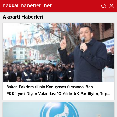
hakkarihaberleri.net
Akparti Haberleri
Bakan Pakdemirli’nin Konuşması Sırasında ‘Ben
PKK’lıyım’ Diyen Vatandaş: 10 Yıldır AK Partiliyim, Tepki
Göstermek İstedim