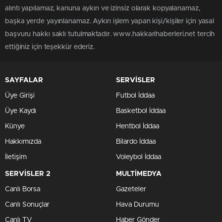
alıntı yapılamaz, kanuna aykırı ve izinsiz olarak kopyalanamaz,
başka yerde yayınlanamaz. Aykırı işlem yapan kişi/kişiler için yasal
başvuru hakkı saklı tutulmaktadır. www.hakkarihaberleri.net tercih
ettiğiniz için teşekkür ederiz.
SAYFALAR
SERVİSLER
Üye Girişi
Futbol İddaa
Üye Kaydı
Basketbol İddaa
Künye
Hentbol İddaa
Hakkımızda
Bilardo İddaa
İletişim
Voleybol İddaa
SERVİSLER 2
MULTİMEDYA
Canlı Borsa
Gazeteler
Canlı Sonuçlar
Hava Durumu
Canlı TV
Haber Gönder