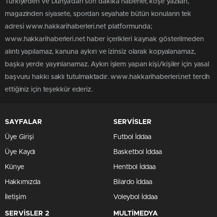
Türkiye'den ve Dünya’dan son dakika haberler, köşe yazıları,
magazinden siyasete, spordan seyahate bütün konuların tek
adresi www.hakkarihaberleri.net platformunda;
www.hakkarihaberleri.net haber içerikleri kaynak gösterilmeden
alıntı yapılamaz, kanuna aykırı ve izinsiz olarak kopyalanamaz,
başka yerde yayınlanamaz. Aykırı işlem yapan kişi/kişiler için yasal
başvuru hakkı saklı tutulmaktadır. www.hakkarihaberleri.net tercih
ettiğiniz için teşekkür ederiz.
SAYFALAR
SERVİSLER
Üye Girişi
Futbol İddaa
Üye Kaydı
Basketbol İddaa
Künye
Hentbol İddaa
Hakkımızda
Bilardo İddaa
İletişim
Voleybol İddaa
SERVİSLER 2
MULTİMEDYA