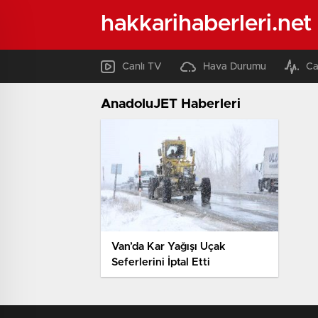
hakkarihaberleri.net
Canlı TV
Hava Durumu
Ca
AnadoluJET Haberleri
Van’da Kar Yağışı Uçak
Seferlerini İptal Etti