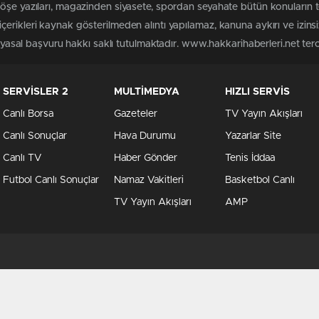
köşe yazıları, magazinden siyasete, spordan seyahate bütün konuların 
erikleri kaynak gösterilmeden alıntı yapılamaz, kanuna aykırı ve izin
n yasal başvuru hakkı saklı tutulmaktadır. www.hakkarihaberleri.net terci
SERVİSLER 2
MULTİMEDYA
HIZLI SERVİS
Canlı Borsa
Gazeteler
TV Yayın Akışları
Canlı Sonuçlar
Hava Durumu
Yazarlar Site
Canlı TV
Haber Gönder
Tenis İddaa
Futbol Canlı Sonuçlar
Namaz Vakitleri
Basketbol Canlı
TV Yayın Akışları
AMP