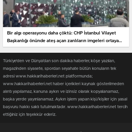
Bir algı operasyonu daha çöktü: CHP İstanbul Vilayet
Başkanlığı önünde ateş açan zanlıların imgeleri ortaya
çıktı
Türkiye'den ve Dünya’dan son dakika haberler, köşe yazıları,
magazinden siyasete, spordan seyahate bütün konuların tek
adresi www.hakkarihaberleri.net platformunda;
www.hakkarihaberleri.net haber içerikleri kaynak gösterilmeden
alıntı yapılamaz, kanuna aykırı ve izinsiz olarak kopyalanamaz,
başka yerde yayınlanamaz. Aykırı işlem yapan kişi/kişiler için yasal
başvuru hakkı saklı tutulmaktadır. www.hakkarihaberleri.net tercih
ettiğiniz için teşekkür ederiz.