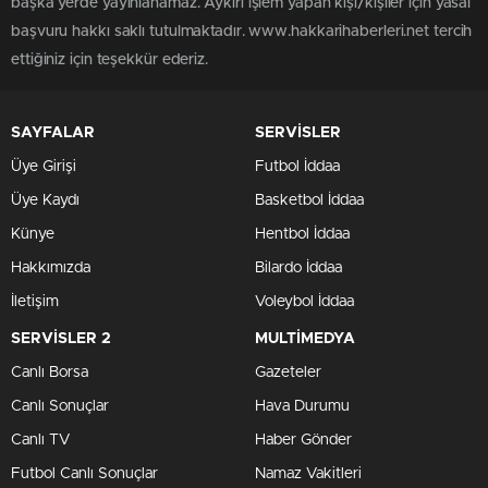
başka yerde yayınlanamaz. Aykırı işlem yapan kişi/kişiler için yasal
başvuru hakkı saklı tutulmaktadır. www.hakkarihaberleri.net tercih
ettiğiniz için teşekkür ederiz.
SAYFALAR
SERVİSLER
Üye Girişi
Futbol İddaa
Üye Kaydı
Basketbol İddaa
Künye
Hentbol İddaa
Hakkımızda
Bilardo İddaa
İletişim
Voleybol İddaa
SERVİSLER 2
MULTİMEDYA
Canlı Borsa
Gazeteler
Canlı Sonuçlar
Hava Durumu
Canlı TV
Haber Gönder
Futbol Canlı Sonuçlar
Namaz Vakitleri