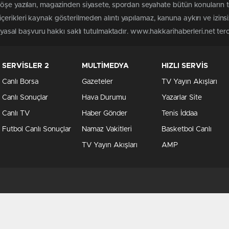
köşe yazıları, magazinden siyasete, spordan seyahate bütün konuların 
erikleri kaynak gösterilmeden alıntı yapılamaz, kanuna aykırı ve izin
n yasal başvuru hakkı saklı tutulmaktadır. www.hakkarihaberleri.net terci
SERVİSLER 2
MULTİMEDYA
HIZLI SERVİS
Canlı Borsa
Gazeteler
TV Yayın Akışları
Canlı Sonuçlar
Hava Durumu
Yazarlar Site
Canlı TV
Haber Gönder
Tenis İddaa
Futbol Canlı Sonuçlar
Namaz Vakitleri
Basketbol Canlı
TV Yayın Akışları
AMP