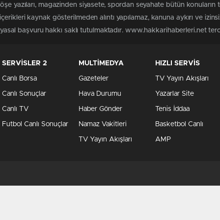
köşe yazıları, magazinden siyasete, spordan seyahate bütün konuların 
erikleri kaynak gösterilmeden alıntı yapılamaz, kanuna aykırı ve izin
n yasal başvuru hakkı saklı tutulmaktadır. www.hakkarihaberleri.net terci
SERVİSLER 2
MULTİMEDYA
HIZLI SERVİS
Canlı Borsa
Gazeteler
TV Yayın Akışları
Canlı Sonuçlar
Hava Durumu
Yazarlar Site
Canlı TV
Haber Gönder
Tenis İddaa
Futbol Canlı Sonuçlar
Namaz Vakitleri
Basketbol Canlı
TV Yayın Akışları
AMP