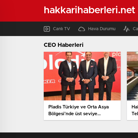
hakkarihaberleri.net
Canlı TV
Hava Durumu
Ca
CEO Haberleri
Pladis Türkiye ve Orta Asya
Ha
Bölgesi’nde üst seviye
Te
atamalar: Özgür Kölükfakı
De
kimdir?