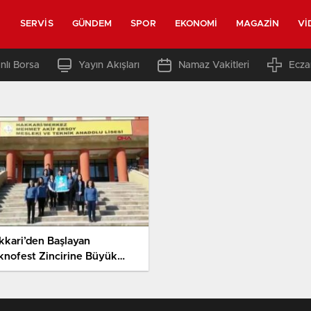
SERVIS
GÜNDEM
SPOR
EKONOMI
MAGAZIN
VI
nlı Borsa
Yayın Akışları
Namaz Vakitleri
Ecza
kkari’den Başlayan
knofest Zincirine Büyük
stek