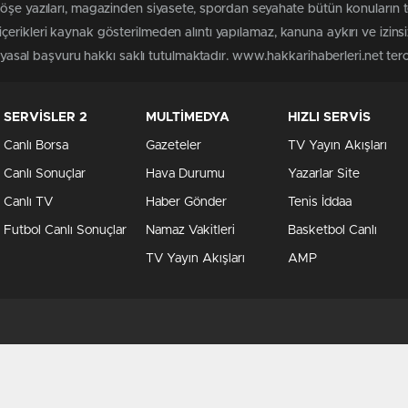
köşe yazıları, magazinden siyasete, spordan seyahate bütün konuların 
erikleri kaynak gösterilmeden alıntı yapılamaz, kanuna aykırı ve izin
n yasal başvuru hakkı saklı tutulmaktadır. www.hakkarihaberleri.net terci
SERVİSLER 2
MULTİMEDYA
HIZLI SERVİS
Canlı Borsa
Gazeteler
TV Yayın Akışları
Canlı Sonuçlar
Hava Durumu
Yazarlar Site
Canlı TV
Haber Gönder
Tenis İddaa
Futbol Canlı Sonuçlar
Namaz Vakitleri
Basketbol Canlı
TV Yayın Akışları
AMP