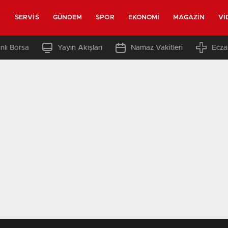
SERVIS
GÜNDEM
SPOR
EKONOMI
MAGAZIN
VI
nlı Borsa
Yayın Akışları
Namaz Vakitleri
Ecza