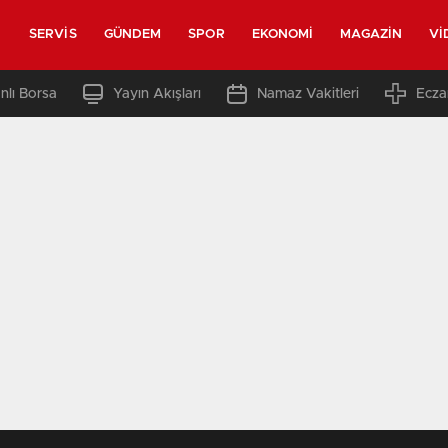
SERVIS
GÜNDEM
SPOR
EKONOMI
MAGAZIN
VI
nlı Borsa
Yayın Akışları
Namaz Vakitleri
Ecza