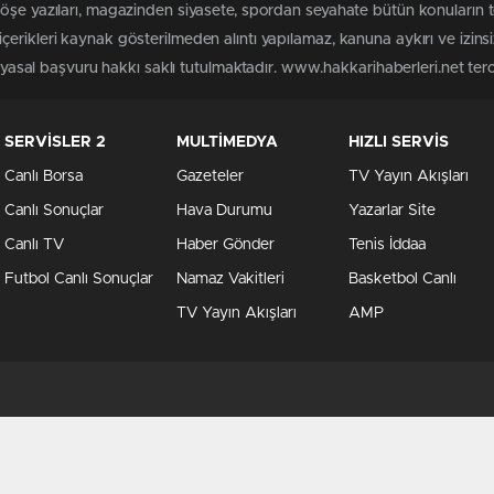
köşe yazıları, magazinden siyasete, spordan seyahate bütün konuların 
erikleri kaynak gösterilmeden alıntı yapılamaz, kanuna aykırı ve izin
n yasal başvuru hakkı saklı tutulmaktadır. www.hakkarihaberleri.net terci
SERVİSLER 2
MULTİMEDYA
HIZLI SERVİS
Canlı Borsa
Gazeteler
TV Yayın Akışları
Canlı Sonuçlar
Hava Durumu
Yazarlar Site
Canlı TV
Haber Gönder
Tenis İddaa
Futbol Canlı Sonuçlar
Namaz Vakitleri
Basketbol Canlı
TV Yayın Akışları
AMP