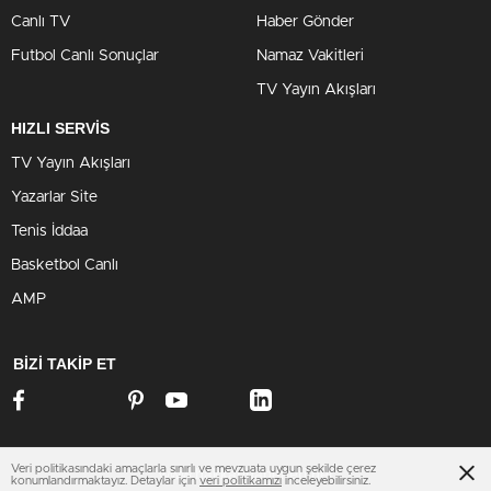
Canlı TV
Haber Gönder
Futbol Canlı Sonuçlar
Namaz Vakitleri
TV Yayın Akışları
HIZLI SERVİS
TV Yayın Akışları
Yazarlar Site
Tenis İddaa
Basketbol Canlı
AMP
BİZİ TAKİP ET
Veri politikasındaki amaçlarla sınırlı ve mevzuata uygun şekilde çerez
www.hakkarihaberleri.net
konumlandırmaktayız. Detaylar için
veri politikamızı
inceleyebilirsiniz.