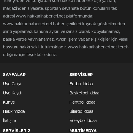
Türkiye'den ve Dünya’dan son dakika haberler, köşe yazıları,
magazinden siyasete, spordan seyahate bütün konuların tek
adresi www.hakkarihaberleri.net platformunda;
www.hakkarihaberleri.net haber içerikleri kaynak gösterilmeden
alıntı yapılamaz, kanuna aykırı ve izinsiz olarak kopyalanamaz,
başka yerde yayınlanamaz. Aykırı işlem yapan kişi/kişiler için yasal
başvuru hakkı saklı tutulmaktadır. www.hakkarihaberleri.net tercih
ettiğiniz için teşekkür ederiz.
SAYFALAR
SERVİSLER
Üye Girişi
Futbol İddaa
Üye Kaydı
Basketbol İddaa
Künye
Hentbol İddaa
Hakkımızda
Bilardo İddaa
İletişim
Voleybol İddaa
SERVİSLER 2
MULTİMEDYA