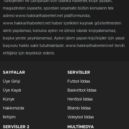
Türkiye'den ve Dünya’dan son dakika haberler, köşe yazıları,
magazinden siyasete, spordan seyahate bütün konuların tek
adresi www.hakkarihaberleri.net platformunda;
www.hakkarihaberleri.net haber içerikleri kaynak gösterilmeden
alıntı yapılamaz, kanuna aykırı ve izinsiz olarak kopyalanamaz,
başka yerde yayınlanamaz. Aykırı işlem yapan kişi/kişiler için yasal
başvuru hakkı saklı tutulmaktadır. www.hakkarihaberleri.net tercih
ettiğiniz için teşekkür ederiz.
SAYFALAR
SERVİSLER
Üye Girişi
Futbol İddaa
Üye Kaydı
Basketbol İddaa
Künye
Hentbol İddaa
Hakkımızda
Bilardo İddaa
İletişim
Voleybol İddaa
SERVİSLER 2
MULTİMEDYA