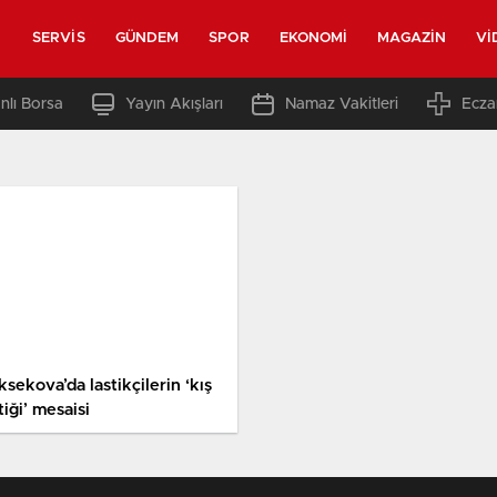
SERVIS
GÜNDEM
SPOR
EKONOMI
MAGAZIN
VI
nlı Borsa
Yayın Akışları
Namaz Vakitleri
Ecza
sekova’da lastikçilerin ‘kış
tiği’ mesaisi