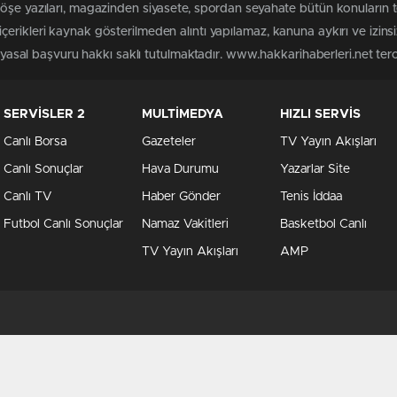
köşe yazıları, magazinden siyasete, spordan seyahate bütün konuların 
erikleri kaynak gösterilmeden alıntı yapılamaz, kanuna aykırı ve izin
n yasal başvuru hakkı saklı tutulmaktadır. www.hakkarihaberleri.net terci
SERVİSLER 2
MULTİMEDYA
HIZLI SERVİS
Canlı Borsa
Gazeteler
TV Yayın Akışları
Canlı Sonuçlar
Hava Durumu
Yazarlar Site
Canlı TV
Haber Gönder
Tenis İddaa
Futbol Canlı Sonuçlar
Namaz Vakitleri
Basketbol Canlı
TV Yayın Akışları
AMP