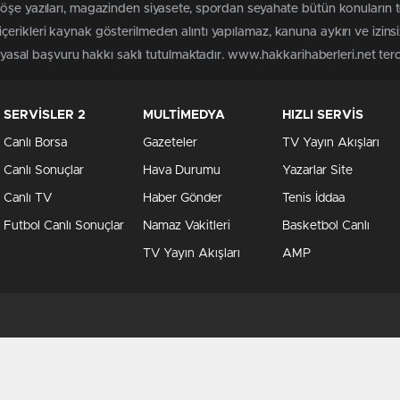
köşe yazıları, magazinden siyasete, spordan seyahate bütün konuların 
erikleri kaynak gösterilmeden alıntı yapılamaz, kanuna aykırı ve izin
n yasal başvuru hakkı saklı tutulmaktadır. www.hakkarihaberleri.net terci
SERVİSLER 2
MULTİMEDYA
HIZLI SERVİS
Canlı Borsa
Gazeteler
TV Yayın Akışları
Canlı Sonuçlar
Hava Durumu
Yazarlar Site
Canlı TV
Haber Gönder
Tenis İddaa
Futbol Canlı Sonuçlar
Namaz Vakitleri
Basketbol Canlı
TV Yayın Akışları
AMP