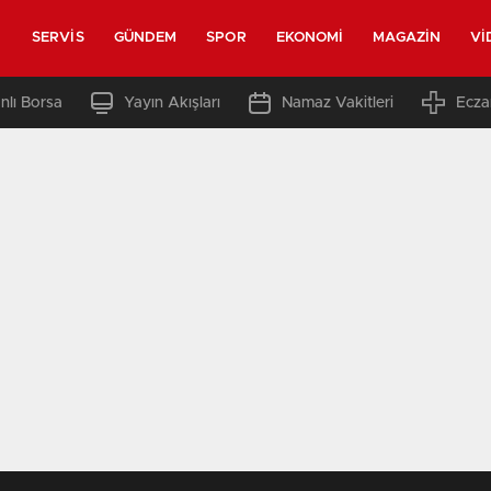
SERVIS
GÜNDEM
SPOR
EKONOMI
MAGAZIN
VI
nlı Borsa
Yayın Akışları
Namaz Vakitleri
Ecza