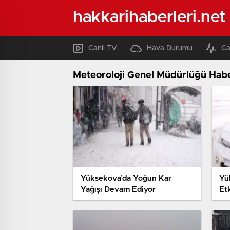
hakkarihaberleri.net
Canlı TV
Hava Durumu
Ca
Meteoroloji Genel Müdürlüğü Habe
Yüksekova’da Yoğun Kar
Yü
Yağışı Devam Ediyor
Etk