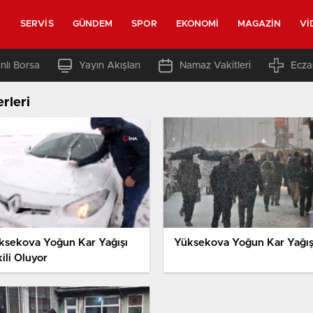
SERVIS
GÜNDEM
SPOR
EKONOMI
MAGAZIN
VI
nlı Borsa
Yayın Akışları
Namaz Vakitleri
Ecza
rleri
ksekova Yoğun Kar Yağışı
Yüksekova Yoğun Kar Yağış
ili Oluyor