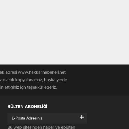
tek adresi www.hakkarihaberleri.net
siz olarak kopyalanamaz, başka yerde
h ettiğiniz için teşekkür ederiz.
BÜLTEN ABONELİĞİ
+
Bu web sitesinden haber ve ebülten