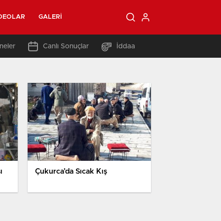
DEOLAR
GALERI
neler
Canlı Sonuçlar
İddaa
ı
Çukurca’da Sıcak Kış