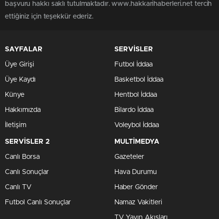
başvuru hakkı saklı tutulmaktadır. www.hakkarihaberleri.net tercih
ettiğiniz için teşekkür ederiz.
SAYFALAR
SERVİSLER
Üye Girişi
Futbol İddaa
Üye Kaydı
Basketbol İddaa
Künye
Hentbol İddaa
Hakkımızda
Bilardo İddaa
İletişim
Voleybol İddaa
SERVİSLER 2
MULTİMEDYA
Canlı Borsa
Gazeteler
Canlı Sonuçlar
Hava Durumu
Canlı TV
Haber Gönder
Futbol Canlı Sonuçlar
Namaz Vakitleri
TV Yayın Akışları