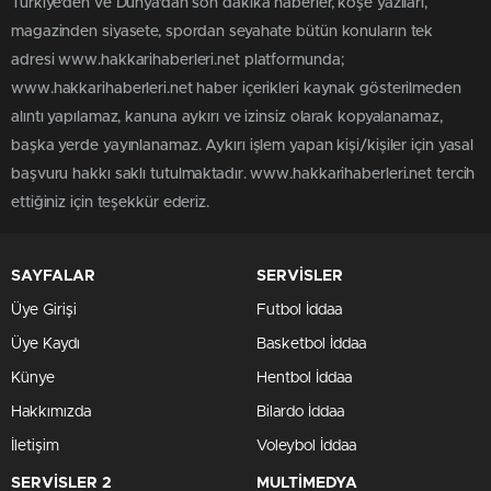
Türkiye'den ve Dünya’dan son dakika haberler, köşe yazıları,
magazinden siyasete, spordan seyahate bütün konuların tek
adresi www.hakkarihaberleri.net platformunda;
www.hakkarihaberleri.net haber içerikleri kaynak gösterilmeden
alıntı yapılamaz, kanuna aykırı ve izinsiz olarak kopyalanamaz,
başka yerde yayınlanamaz. Aykırı işlem yapan kişi/kişiler için yasal
başvuru hakkı saklı tutulmaktadır. www.hakkarihaberleri.net tercih
ettiğiniz için teşekkür ederiz.
SAYFALAR
SERVİSLER
Üye Girişi
Futbol İddaa
Üye Kaydı
Basketbol İddaa
Künye
Hentbol İddaa
Hakkımızda
Bilardo İddaa
İletişim
Voleybol İddaa
SERVİSLER 2
MULTİMEDYA