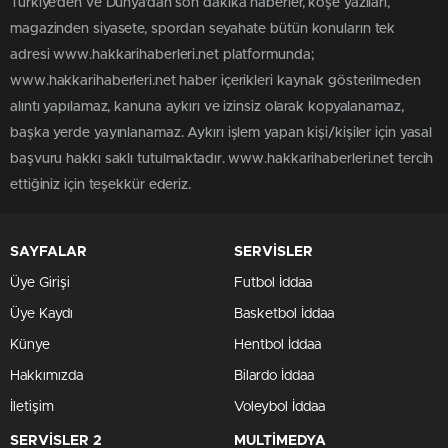
Türkiye'den ve Dünya’dan son dakika haberler, köşe yazıları,
magazinden siyasete, spordan seyahate bütün konuların tek
adresi www.hakkarihaberleri.net platformunda;
www.hakkarihaberleri.net haber içerikleri kaynak gösterilmeden
alıntı yapılamaz, kanuna aykırı ve izinsiz olarak kopyalanamaz,
başka yerde yayınlanamaz. Aykırı işlem yapan kişi/kişiler için yasal
başvuru hakkı saklı tutulmaktadır. www.hakkarihaberleri.net tercih
ettiğiniz için teşekkür ederiz.
SAYFALAR
SERVİSLER
Üye Girişi
Futbol İddaa
Üye Kaydı
Basketbol İddaa
Künye
Hentbol İddaa
Hakkımızda
Bilardo İddaa
İletişim
Voleybol İddaa
SERVİSLER 2
MULTİMEDYA