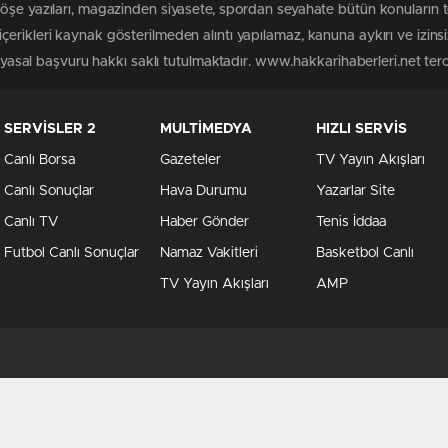
köşe yazıları, magazinden siyasete, spordan seyahate bütün konuların 
erikleri kaynak gösterilmeden alıntı yapılamaz, kanuna aykırı ve izin
n yasal başvuru hakkı saklı tutulmaktadır. www.hakkarihaberleri.net terci
SERVİSLER 2
MULTİMEDYA
HIZLI SERVİS
Canlı Borsa
Gazeteler
TV Yayın Akışları
Canlı Sonuçlar
Hava Durumu
Yazarlar Site
Canlı TV
Haber Gönder
Tenis İddaa
Futbol Canlı Sonuçlar
Namaz Vakitleri
Basketbol Canlı
TV Yayın Akışları
AMP