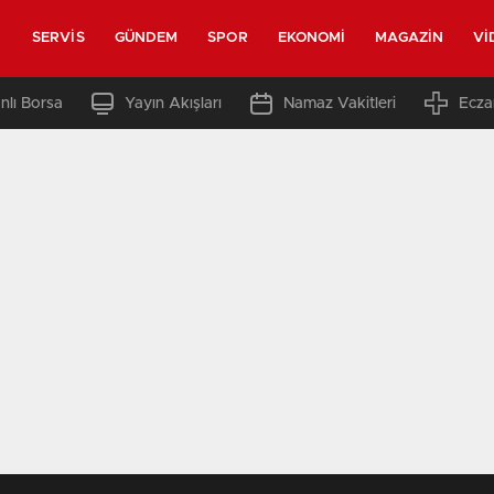
SERVIS
GÜNDEM
SPOR
EKONOMI
MAGAZIN
VI
nlı Borsa
Yayın Akışları
Namaz Vakitleri
Ecza