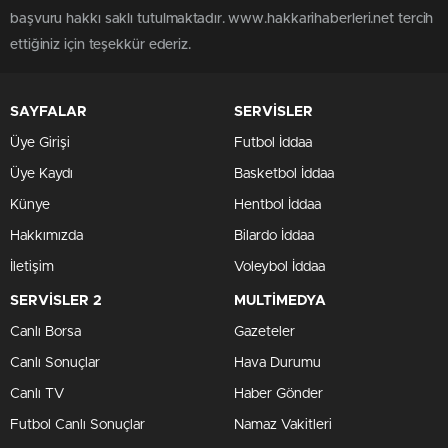
başvuru hakkı saklı tutulmaktadır. www.hakkarihaberleri.net tercih
ettiğiniz için teşekkür ederiz.
SAYFALAR
SERVİSLER
Üye Girişi
Futbol İddaa
Üye Kaydı
Basketbol İddaa
Künye
Hentbol İddaa
Hakkımızda
Bilardo İddaa
İletişim
Voleybol İddaa
SERVİSLER 2
MULTİMEDYA
Canlı Borsa
Gazeteler
Canlı Sonuçlar
Hava Durumu
Canlı TV
Haber Gönder
Futbol Canlı Sonuçlar
Namaz Vakitleri