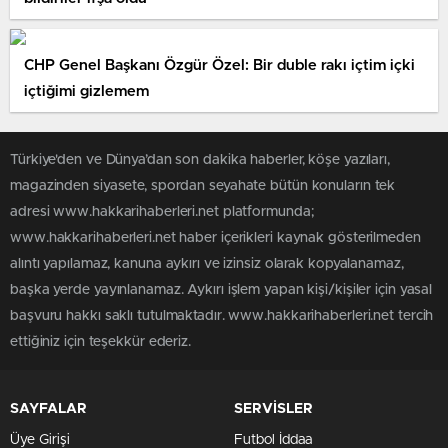
CHP Genel Başkanı Özgür Özel: Bir duble rakı içtim içki
içtiğimi gizlemem
Türkiye'den ve Dünya’dan son dakika haberler, köşe yazıları,
magazinden siyasete, spordan seyahate bütün konuların tek
adresi www.hakkarihaberleri.net platformunda;
www.hakkarihaberleri.net haber içerikleri kaynak gösterilmeden
alıntı yapılamaz, kanuna aykırı ve izinsiz olarak kopyalanamaz,
başka yerde yayınlanamaz. Aykırı işlem yapan kişi/kişiler için yasal
başvuru hakkı saklı tutulmaktadır. www.hakkarihaberleri.net tercih
ettiğiniz için teşekkür ederiz.
SAYFALAR
SERVİSLER
Üye Girişi
Futbol İddaa