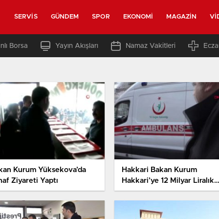
SERVIS
GÜNDEM
SPOR
EKONOMI
MAGAZIN
VI
nlı Borsa
Yayın Akışları
Namaz Vakitleri
Ecza
kan Kurum Yüksekova’da
Hakkari Bakan Kurum
af Ziyareti Yaptı
Hakkari’ye 12 Milyar Liralık
Yatırım Yapıldı