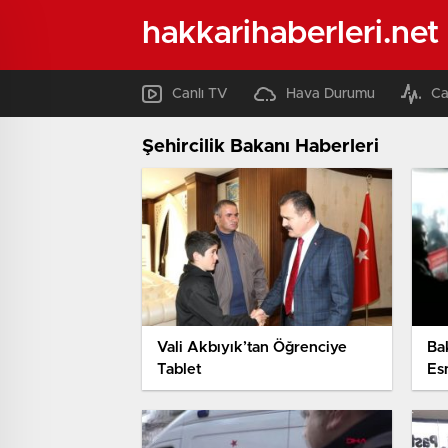
hakkarihaberleri.net
Canlı TV
Hava Durumu
Ca
Şehircilik Bakanı Haberleri
Vali Akbıyık’tan Öğrenciye
Ba
Tablet
Esn