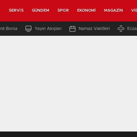
SERVIS
GÜNDEM
SPOR
EKONOMI
MAGAZIN
VI
nlı Borsa
Yayın Akışları
Namaz Vakitleri
Ecza