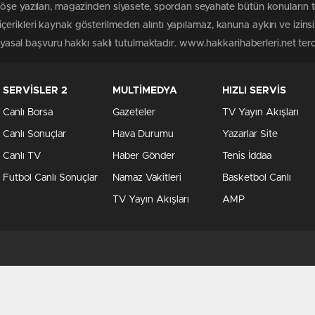
köşe yazıları, magazinden siyasete, spordan seyahate bütün konuların 
erikleri kaynak gösterilmeden alıntı yapılamaz, kanuna aykırı ve izin
n yasal başvuru hakkı saklı tutulmaktadır. www.hakkarihaberleri.net terci
SERVİSLER 2
MULTİMEDYA
HIZLI SERVİS
Canlı Borsa
Gazeteler
TV Yayın Akışları
Canlı Sonuçlar
Hava Durumu
Yazarlar Site
Canlı TV
Haber Gönder
Tenis İddaa
Futbol Canlı Sonuçlar
Namaz Vakitleri
Basketbol Canlı
TV Yayın Akışları
AMP