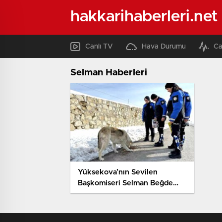
hakkarihaberleri.net
Canlı TV
Hava Durumu
Ca
Selman Haberleri
Yüksekova’nın Sevilen
Başkomiseri Selman Beğde
Tayin Oldu