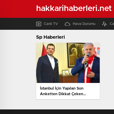
hakkarihaberleri.net
Canlı TV
Hava Durumu
Ca
Sp Haberleri
İstanbul İçin Yapılan Son
Anketten Dikkat Çeken
Sonuç! Fark Yüzde 1’in Altında