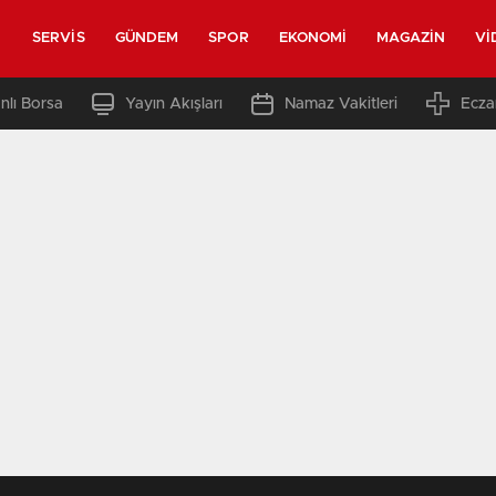
SERVIS
GÜNDEM
SPOR
EKONOMI
MAGAZIN
VI
nlı Borsa
Yayın Akışları
Namaz Vakitleri
Ecza