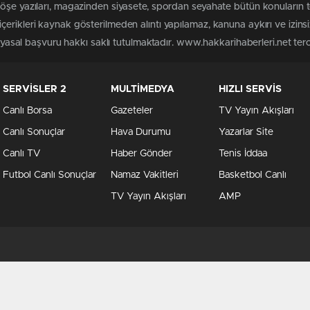
köşe yazıları, magazinden siyasete, spordan seyahate bütün konuların 
erikleri kaynak gösterilmeden alıntı yapılamaz, kanuna aykırı ve izin
n yasal başvuru hakkı saklı tutulmaktadır. www.hakkarihaberleri.net terci
SERVİSLER 2
MULTİMEDYA
HIZLI SERVİS
Canlı Borsa
Gazeteler
TV Yayın Akışları
Canlı Sonuçlar
Hava Durumu
Yazarlar Site
Canlı TV
Haber Gönder
Tenis İddaa
Futbol Canlı Sonuçlar
Namaz Vakitleri
Basketbol Canlı
TV Yayın Akışları
AMP