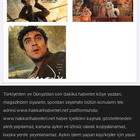
Türkiye'den ve Dünya’dan son dakika haberler, köşe yazıları,
magazinden siyasete, spordan seyahate bütün konuların tek
adresi www.hakkarihaberleri.net platformunda;
www.hakkarihaberleri.net haber içerikleri kaynak gösterilmeden
alıntı yapılamaz, kanuna aykırı ve izinsiz olarak kopyalanamaz,
başka yerde yayınlanamaz. Aykırı işlem yapan kişi/kişiler için yasal