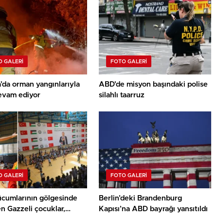
 GALERI
FOTO GALERI
’da orman yangınlarıyla
ABD’de misyon başındaki polise
evam ediyor
silahlı taarruz
 GALERI
FOTO GALERI
hücumlarının gölgesinde
Berlin’deki Brandenburg
n Gazzeli çocuklar,
Kapısı’na ABD bayrağı yansıtıldı