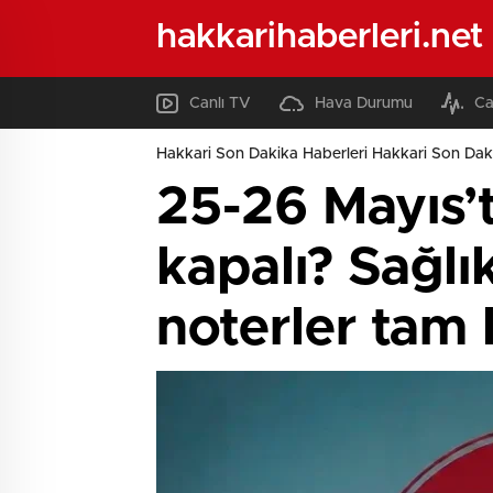
hakkarihaberleri.net
Canlı TV
Hava Durumu
Ca
Hakkari Son Dakika Haberleri Hakkari Son Daki
25-26 Mayıs’t
kapalı? Sağlı
noterler tam l