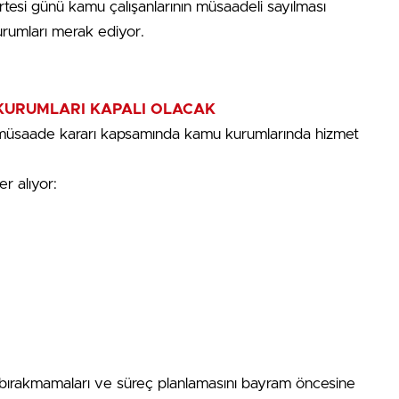
rtesi günü kamu çalışanlarının müsaadeli sayılması
urumları merak ediyor.
KURUMLARI KAPALI OLACAK
i müsaade kararı kapsamında kamu kurumlarında hizmet
r alıyor:
e bırakmamaları ve süreç planlamasını bayram öncesine