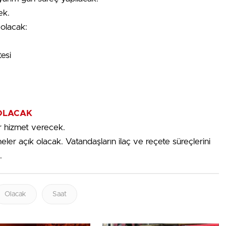
ek.
 olacak:
esi
OLACAK
r hizmet verecek.
er açık olacak. Vatandaşların ilaç ve reçete süreçlerini
.
Olacak
Saat