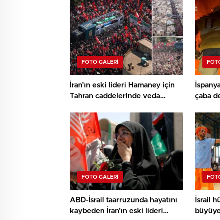
FOTO GALERI
FOTO
İran’ın eski lideri Hamaney için
İspanya
Tahran caddelerinde veda
çaba d
merasimi düzenleniyor
FOTO GALERI
FOTO
ABD-İsrail taarruzunda hayatını
İsrail 
kaybeden İran’ın eski lideri
büyüye