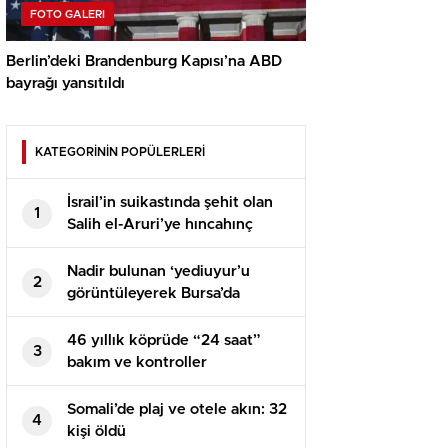
FOTO GALERI
Berlin’deki Brandenburg Kapısı’na ABD
bayrağı yansıtıldı
KATEGORİNİN POPÜLERLERİ
İsrail’in suikastında şehit olan
1
Salih el-Aruri’ye hıncahınç
veda
Nadir bulunan ‘yediuyur’u
2
görüntüleyerek Bursa’da
yaşadığını ispatladı
46 yıllık köprüde “24 saat”
3
bakım ve kontroller
Somali’de plaj ve otele akın: 32
4
kişi öldü