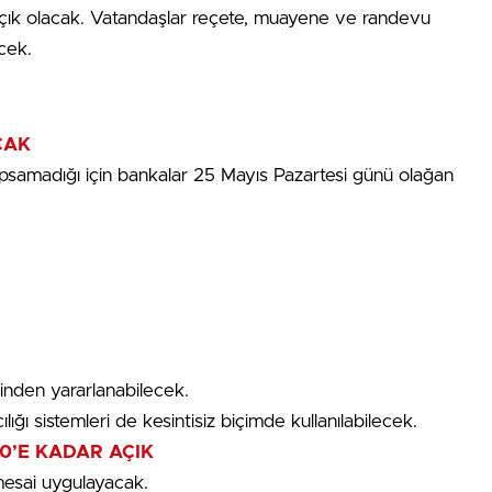
 açık olacak. Vatandaşlar reçete, muayene ve randevu
cek.
CAK
psamadığı için bankalar 25 Mayıs Pazartesi günü olağan
rinden yararlanabilecek.
ığı sistemleri de kesintisiz biçimde kullanılabilecek.
0’E KADAR AÇIK
mesai uygulayacak.