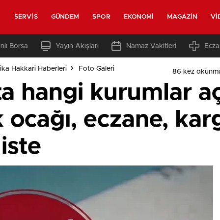
SERVIS
GÜNDEM
SPOR
EKONOMI
MAGAZIN
VI
nlı Borsa
Yayın Akışları
Namaz Vakitleri
Ecza
ka Hakkari Haberleri
Foto Galeri
86 kez okunm
a hangi kurumlar aç
k ocağı, eczane, kar
iste