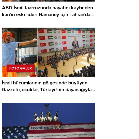
ABD-İsrail taarruzunda hayatını kaybeden
İran’ın eski lideri Hamaney için Tahran’da
veda merasimi
FOTO GALERI
İsrail hücumlarının gölgesinde büyüyen
Gazzeli çocuklar, Türkiye’nin dayanağıyla
yaz kamplarında umut buluyor