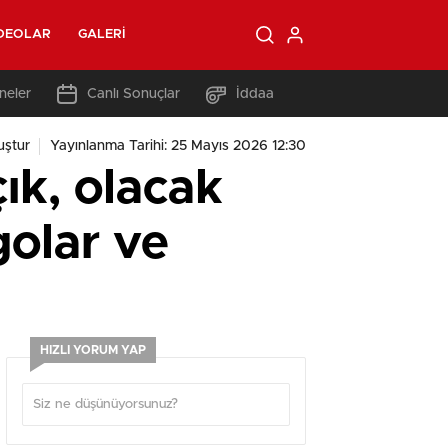
DEOLAR
GALERI
neler
Canlı Sonuçlar
İddaa
uştur
Yayınlanma Tarihi: 25 Mayıs 2026 12:30
ık, olacak
golar ve
HIZLI YORUM YAP