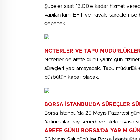
Şubeler saat 13.00’e kadar hizmet verec
yapılan kimi EFT ve havale süreçleri ise 
geçecek.
NOTERLER VE TAPU MÜDÜRLÜKLER
Noterler de arefe günü yarım gün hizmet
süreçleri yapılamayacak. Tapu müdürlükl
büsbütün kapalı olacak.
BORSA İSTANBUL’DA SÜREÇLER S
Borsa İstanbul’da 25 Mayıs Pazartesi gü
Yatırımcılar pay senedi ve öteki piyasa s
AREFE GÜNÜ BORSA’DA YARIM GÜ
26 Mayıs Salı günü ise Borsa İstanbul’da