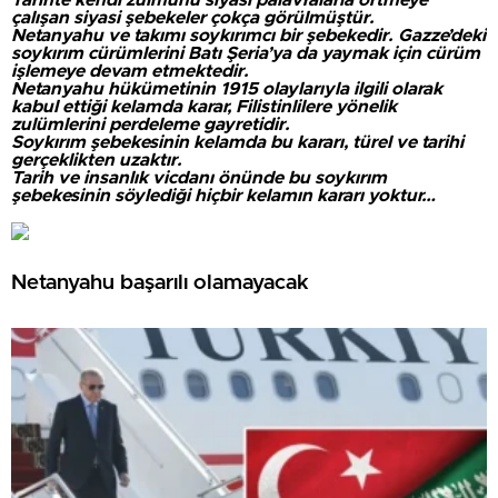
Tarihte kendi zulmünü siyasi palavralarla örtmeye
çalışan siyasi şebekeler çokça görülmüştür.
Netanyahu ve takımı soykırımcı bir şebekedir. Gazze’deki
soykırım cürümlerini Batı Şeria’ya da yaymak için cürüm
işlemeye devam etmektedir.
Netanyahu hükümetinin 1915 olaylarıyla ilgili olarak
kabul ettiği kelamda karar, Filistinlilere yönelik
zulümlerini perdeleme gayretidir.
Soykırım şebekesinin kelamda bu kararı, türel ve tarihi
gerçeklikten uzaktır.
Tarih ve insanlık vicdanı önünde bu soykırım
şebekesinin söylediği hiçbir kelamın kararı yoktur…
Netanyahu başarılı olamayacak