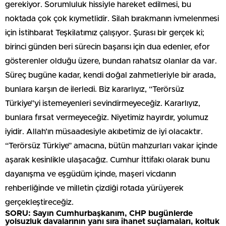
gerekiyor. Sorumluluk hissiyle hareket edilmesi, bu
noktada çok çok kıymetlidir. Silah bırakmanın ivmelenmesi
için İstihbarat Teşkilatımız çalışıyor. Şurası bir gerçek ki;
birinci günden beri sürecin başarısı için dua edenler, efor
gösterenler olduğu üzere, bundan rahatsız olanlar da var.
Süreç bugüne kadar, kendi doğal zahmetleriyle bir arada,
bunlara karşın de ilerledi. Biz kararlıyız, “Terörsüz
Türkiye”yi istemeyenleri sevindirmeyeceğiz. Kararlıyız,
bunlara fırsat vermeyeceğiz. Niyetimiz hayırdır, yolumuz
iyidir. Allah’ın müsaadesiyle akıbetimiz de iyi olacaktır.
“Terörsüz Türkiye” amacına, bütün mahzurları vakar içinde
aşarak kesinlikle ulaşacağız. Cumhur İttifakı olarak bunu
dayanışma ve eşgüdüm içinde, maşeri vicdanın
rehberliğinde ve milletin çizdiği rotada yürüyerek
gerçekleştireceğiz.
SORU: Sayın Cumhurbaşkanım, CHP bugünlerde
yolsuzluk davalarının yanı sıra ihanet suçlamaları, koltuk