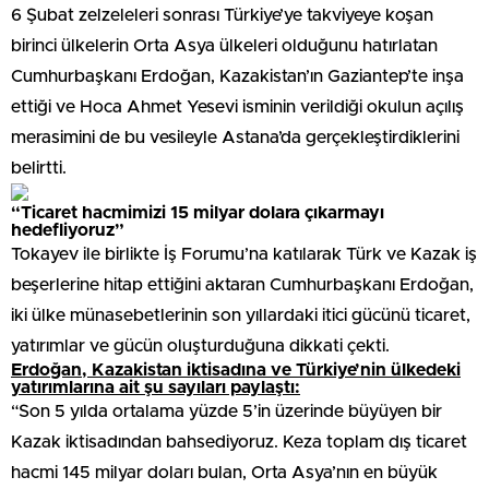
6 Şubat zelzeleleri sonrası Türkiye’ye takviyeye koşan
birinci ülkelerin Orta Asya ülkeleri olduğunu hatırlatan
Cumhurbaşkanı Erdoğan, Kazakistan’ın Gaziantep’te inşa
ettiği ve Hoca Ahmet Yesevi isminin verildiği okulun açılış
merasimini de bu vesileyle Astana’da gerçekleştirdiklerini
belirtti.
“Ticaret hacmimizi 15 milyar dolara çıkarmayı
hedefliyoruz”
Tokayev ile birlikte İş Forumu’na katılarak Türk ve Kazak iş
beşerlerine hitap ettiğini aktaran Cumhurbaşkanı Erdoğan,
iki ülke münasebetlerinin son yıllardaki itici gücünü ticaret,
yatırımlar ve gücün oluşturduğuna dikkati çekti.
Erdoğan, Kazakistan iktisadına ve Türkiye’nin ülkedeki
yatırımlarına ait şu sayıları paylaştı:
“Son 5 yılda ortalama yüzde 5’in üzerinde büyüyen bir
Kazak iktisadından bahsediyoruz. Keza toplam dış ticaret
hacmi 145 milyar doları bulan, Orta Asya’nın en büyük