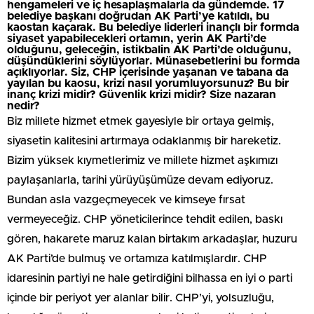
hengameleri ve iç hesaplaşmalarla da gündemde. 17
belediye başkanı doğrudan AK Parti’ye katıldı, bu
kaostan kaçarak. Bu belediye liderleri inançlı bir formda
siyaset yapabilecekleri ortamın, yerin AK Parti’de
olduğunu, geleceğin, istikbalin AK Parti’de olduğunu,
düşündüklerini söylüyorlar. Münasebetlerini bu formda
açıklıyorlar. Siz, CHP içerisinde yaşanan ve tabana da
yayılan bu kaosu, krizi nasıl yorumluyorsunuz? Bu bir
inanç krizi midir? Güvenlik krizi midir? Size nazaran
nedir?
Biz millete hizmet etmek gayesiyle bir ortaya gelmiş,
siyasetin kalitesini artırmaya odaklanmış bir hareketiz.
Bizim yüksek kıymetlerimiz ve millete hizmet aşkımızı
paylaşanlarla, tarihi yürüyüşümüze devam ediyoruz.
Bundan asla vazgeçmeyecek ve kimseye fırsat
vermeyeceğiz. CHP yöneticilerince tehdit edilen, baskı
gören, hakarete maruz kalan birtakım arkadaşlar, huzuru
AK Parti’de bulmuş ve ortamıza katılmışlardır. CHP
idaresinin partiyi ne hale getirdiğini bilhassa en iyi o parti
içinde bir periyot yer alanlar bilir. CHP’yi, yolsuzluğu,