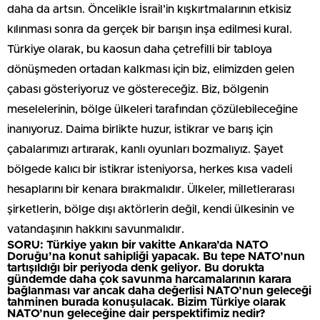
daha da artsın. Öncelikle İsrail’in kışkırtmalarının etkisiz
kılınması sonra da gerçek bir barışın inşa edilmesi kural.
Türkiye olarak, bu kaosun daha çetrefilli bir tabloya
dönüşmeden ortadan kalkması için biz, elimizden gelen
çabası gösteriyoruz ve göstereceğiz. Biz, bölgenin
meselelerinin, bölge ülkeleri tarafından çözülebileceğine
inanıyoruz. Daima birlikte huzur, istikrar ve barış için
çabalarımızı artırarak, kanlı oyunları bozmalıyız. Şayet
bölgede kalıcı bir istikrar isteniyorsa, herkes kısa vadeli
hesaplarını bir kenara bırakmalıdır. Ülkeler, milletlerarası
şirketlerin, bölge dışı aktörlerin değil, kendi ülkesinin ve
vatandaşının hakkını savunmalıdır.
SORU: Türkiye yakın bir vakitte Ankara’da NATO
Doruğu’na konut sahipliği yapacak. Bu tepe NATO’nun
tartışıldığı bir periyoda denk geliyor. Bu dorukta
gündemde daha çok savunma harcamalarının karara
bağlanması var ancak daha değerlisi NATO’nun geleceği
tahminen burada konuşulacak. Bizim Türkiye olarak
NATO’nun geleceğine dair perspektifimiz nedir?