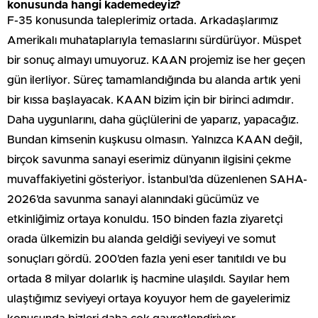
konusunda hangi kademedeyiz?
F-35 konusunda taleplerimiz ortada. Arkadaşlarımız
Amerikalı muhataplarıyla temaslarını sürdürüyor. Müspet
bir sonuç almayı umuyoruz. KAAN projemiz ise her geçen
gün ilerliyor. Süreç tamamlandığında bu alanda artık yeni
bir kıssa başlayacak. KAAN bizim için bir birinci adımdır.
Daha uygunlarını, daha güçlülerini de yaparız, yapacağız.
Bundan kimsenin kuşkusu olmasın. Yalnızca KAAN değil,
birçok savunma sanayi eserimiz dünyanın ilgisini çekme
muvaffakiyetini gösteriyor. İstanbul’da düzenlenen SAHA-
2026’da savunma sanayi alanındaki gücümüz ve
etkinliğimiz ortaya konuldu. 150 binden fazla ziyaretçi
orada ülkemizin bu alanda geldiği seviyeyi ve somut
sonuçları gördü. 200’den fazla yeni eser tanıtıldı ve bu
ortada 8 milyar dolarlık iş hacmine ulaşıldı. Sayılar hem
ulaştığımız seviyeyi ortaya koyuyor hem de gayelerimiz