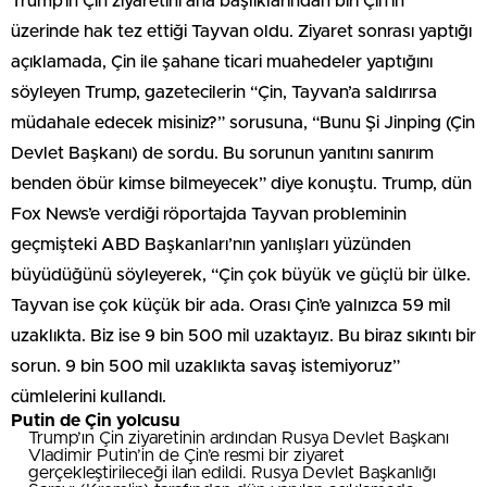
Trump’ın Çin ziyaretini ana başlıklarından biri Çin’in
üzerinde hak tez ettiği Tayvan oldu. Ziyaret sonrası yaptığı
açıklamada, Çin ile şahane ticari muahedeler yaptığını
söyleyen Trump, gazetecilerin “Çin, Tayvan’a saldırırsa
müdahale edecek misiniz?” sorusuna, “Bunu Şi Jinping (Çin
Devlet Başkanı) de sordu. Bu sorunun yanıtını sanırım
benden öbür kimse bilmeyecek” diye konuştu. Trump, dün
Fox News’e verdiği röportajda Tayvan probleminin
geçmişteki ABD Başkanları’nın yanlışları yüzünden
büyüdüğünü söyleyerek, “Çin çok büyük ve güçlü bir ülke.
Tayvan ise çok küçük bir ada. Orası Çin’e yalnızca 59 mil
uzaklıkta. Biz ise 9 bin 500 mil uzaktayız. Bu biraz sıkıntı bir
sorun. 9 bin 500 mil uzaklıkta savaş istemiyoruz”
cümlelerini kullandı.
Putin de Çin yolcusu
Trump’ın Çin ziyaretinin ardından Rusya Devlet Başkanı
Vladimir Putin’in de Çin’e resmi bir ziyaret
gerçekleştirileceği ilan edildi. Rusya Devlet Başkanlığı