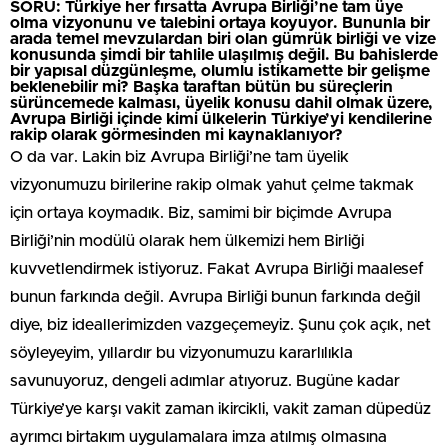
SORU: Türkiye her fırsatta Avrupa Birliği’ne tam üye
olma vizyonunu ve talebini ortaya koyuyor. Bununla bir
arada temel mevzulardan biri olan gümrük birliği ve vize
konusunda şimdi bir tahlile ulaşılmış değil. Bu bahislerde
bir yapısal düzgünleşme, olumlu istikamette bir gelişme
beklenebilir mi? Başka taraftan bütün bu süreçlerin
sürüncemede kalması, üyelik konusu dahil olmak üzere,
Avrupa Birliği içinde kimi ülkelerin Türkiye’yi kendilerine
rakip olarak görmesinden mi kaynaklanıyor?
O da var. Lakin biz Avrupa Birliği’ne tam üyelik
vizyonumuzu birilerine rakip olmak yahut çelme takmak
için ortaya koymadık. Biz, samimi bir biçimde Avrupa
Birliği’nin modülü olarak hem ülkemizi hem Birliği
kuvvetlendirmek istiyoruz. Fakat Avrupa Birliği maalesef
bunun farkında değil. Avrupa Birliği bunun farkında değil
diye, biz ideallerimizden vazgeçemeyiz. Şunu çok açık, net
söyleyeyim, yıllardır bu vizyonumuzu kararlılıkla
savunuyoruz, dengeli adımlar atıyoruz. Bugüne kadar
Türkiye’ye karşı vakit zaman ikircikli, vakit zaman düpedüz
ayrımcı birtakım uygulamalara imza atılmış olmasına