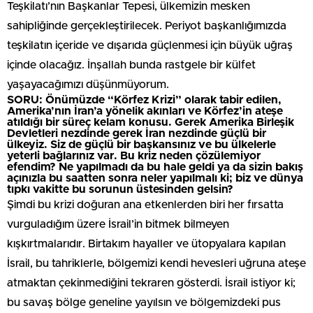
Teşkilatı’nın Başkanlar Tepesi, ülkemizin mesken
sahipliğinde gerçekleştirilecek. Periyot başkanlığımızda
teşkilatın içeride ve dışarıda güçlenmesi için büyük uğraş
içinde olacağız. İnşallah bunda rastgele bir külfet
yaşayacağımızı düşünmüyorum.
SORU: Önümüzde “Körfez Krizi” olarak tabir edilen,
Amerika’nın İran’a yönelik akınları ve Körfez’in ateşe
atıldığı bir süreç kelam konusu. Gerek Amerika Birleşik
Devletleri nezdinde gerek İran nezdinde güçlü bir
ülkeyiz. Siz de güçlü bir başkansınız ve bu ülkelerle
yeterli bağlarınız var. Bu kriz neden çözülemiyor
efendim? Ne yapılmadı da bu hale geldi ya da sizin bakış
açınızla bu saatten sonra neler yapılmalı ki; biz ve dünya
tıpkı vakitte bu sorunun üstesinden gelsin?
Şimdi bu krizi doğuran ana etkenlerden biri her fırsatta
vurguladığım üzere İsrail’in bitmek bilmeyen
kışkırtmalarıdır. Birtakım hayaller ve ütopyalara kapılan
İsrail, bu tahriklerle, bölgemizi kendi hevesleri uğruna ateşe
atmaktan çekinmediğini tekraren gösterdi. İsrail istiyor ki;
bu savaş bölge geneline yayılsın ve bölgemizdeki pus