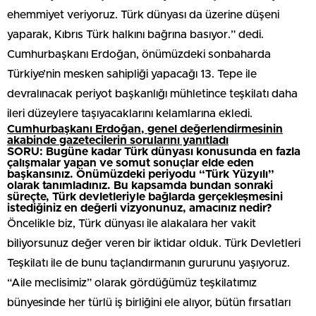
ehemmiyet veriyoruz. Türk dünyası da üzerine düşeni
yaparak, Kıbrıs Türk halkını bağrına basıyor.” dedi.
Cumhurbaşkanı Erdoğan, önümüzdeki sonbaharda
Türkiye’nin mesken sahipliği yapacağı 13. Tepe ile
devralınacak periyot başkanlığı mühletince teşkilatı daha
ileri düzeylere taşıyacaklarını kelamlarına ekledi.
Cumhurbaşkanı Erdoğan, genel değerlendirmesinin
akabinde gazetecilerin sorularını yanıtladı
SORU: Bugüne kadar Türk dünyası konusunda en fazla
çalışmalar yapan ve somut sonuçlar elde eden
başkansınız. Önümüzdeki periyodu “Türk Yüzyılı”
olarak tanımladınız. Bu kapsamda bundan sonraki
süreçte, Türk devletleriyle bağlarda gerçekleşmesini
istediğiniz en değerli vizyonunuz, amacınız nedir?
Öncelikle biz, Türk dünyası ile alakalara her vakit
biliyorsunuz değer veren bir iktidar olduk. Türk Devletleri
Teşkilatı ile de bunu taçlandırmanın gururunu yaşıyoruz.
“Aile meclisimiz” olarak gördüğümüz teşkilatımız
bünyesinde her türlü iş birliğini ele alıyor, bütün fırsatları