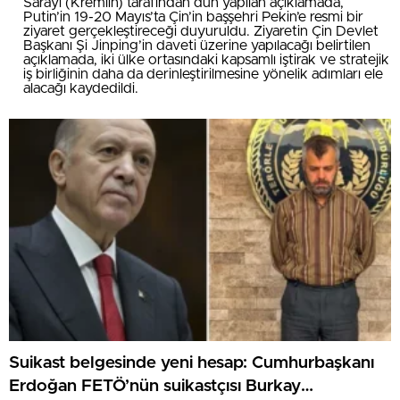
Sarayı (Kremlin) tarafından dün yapılan açıklamada,
Putin’in 19-20 Mayıs’ta Çin’in başşehri Pekin’e resmi bir
ziyaret gerçekleştireceği duyuruldu. Ziyaretin Çin Devlet
Başkanı Şi Jinping’in daveti üzerine yapılacağı belirtilen
açıklamada, iki ülke ortasındaki kapsamlı iştirak ve stratejik
iş birliğinin daha da derinleştirilmesine yönelik adımları ele
alacağı kaydedildi.
Suikast belgesinde yeni hesap: Cumhurbaşkanı
Erdoğan FETÖ’nün suikastçısı Burkay