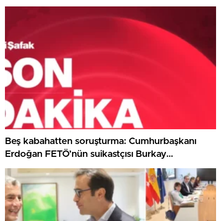
Karatepe’den şikayetçi oldu
Beş kabahatten soruşturma: Cumhurbaşkanı
Erdoğan FETÖ’nün suikastçısı Burkay
Karatepe’den şikayetçi oldu