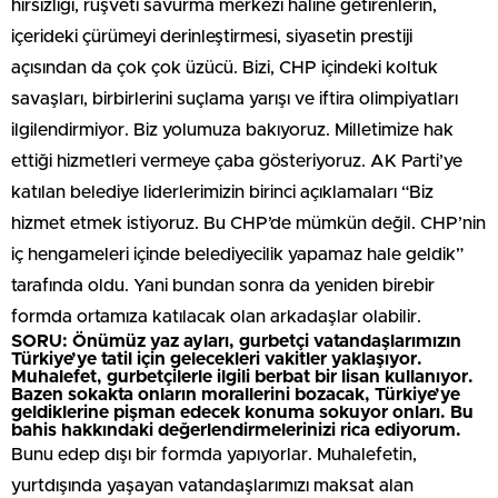
hırsızlığı, rüşveti savurma merkezi haline getirenlerin,
içerideki çürümeyi derinleştirmesi, siyasetin prestiji
açısından da çok çok üzücü. Bizi, CHP içindeki koltuk
savaşları, birbirlerini suçlama yarışı ve iftira olimpiyatları
ilgilendirmiyor. Biz yolumuza bakıyoruz. Milletimize hak
ettiği hizmetleri vermeye çaba gösteriyoruz. AK Parti’ye
katılan belediye liderlerimizin birinci açıklamaları “Biz
hizmet etmek istiyoruz. Bu CHP’de mümkün değil. CHP’nin
iç hengameleri içinde belediyecilik yapamaz hale geldik”
tarafında oldu. Yani bundan sonra da yeniden birebir
formda ortamıza katılacak olan arkadaşlar olabilir.
SORU: Önümüz yaz ayları, gurbetçi vatandaşlarımızın
Türkiye’ye tatil için gelecekleri vakitler yaklaşıyor.
Muhalefet, gurbetçilerle ilgili berbat bir lisan kullanıyor.
Bazen sokakta onların morallerini bozacak, Türkiye’ye
geldiklerine pişman edecek konuma sokuyor onları. Bu
bahis hakkındaki değerlendirmelerinizi rica ediyorum.
Bunu edep dışı bir formda yapıyorlar. Muhalefetin,
yurtdışında yaşayan vatandaşlarımızı maksat alan