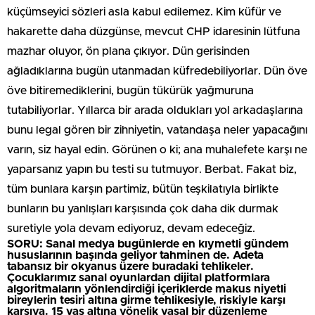
küçümseyici sözleri asla kabul edilemez. Kim küfür ve
hakarette daha düzgünse, mevcut CHP idaresinin lütfuna
mazhar oluyor, ön plana çıkıyor. Dün gerisinden
ağladıklarına bugün utanmadan küfredebiliyorlar. Dün öve
öve bitiremediklerini, bugün tükürük yağmuruna
tutabiliyorlar. Yıllarca bir arada oldukları yol arkadaşlarına
bunu legal gören bir zihniyetin, vatandaşa neler yapacağını
varın, siz hayal edin. Görünen o ki; ana muhalefete karşı ne
yaparsanız yapın bu testi su tutmuyor. Berbat. Fakat biz,
tüm bunlara karşın partimiz, bütün teşkilatıyla birlikte
bunların bu yanlışları karşısında çok daha dik durmak
suretiyle yola devam ediyoruz, devam edeceğiz.
SORU: Sanal medya bugünlerde en kıymetli gündem
hususlarının başında geliyor tahminen de. Adeta
tabansız bir okyanus üzere buradaki tehlikeler.
Çocuklarımız sanal oyunlardan dijital platformlara
algoritmaların yönlendirdiği içeriklerde makus niyetli
bireylerin tesiri altına girme tehlikesiyle, riskiyle karşı
karşıya. 15 yaş altına yönelik yasal bir düzenleme