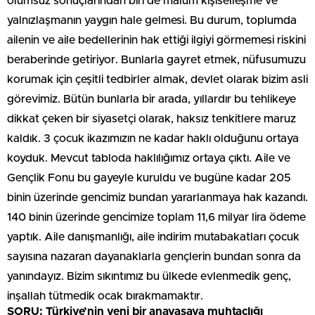
olumsuz sonuçlarından biri de malum kişiselleşme ve
yalnızlaşmanın yaygın hale gelmesi. Bu durum, toplumda
ailenin ve aile bedellerinin hak ettiği ilgiyi görmemesi riskini
beraberinde getiriyor. Bunlarla gayret etmek, nüfusumuzu
korumak için çeşitli tedbirler almak, devlet olarak bizim asli
görevimiz. Bütün bunlarla bir arada, yıllardır bu tehlikeye
dikkat çeken bir siyasetçi olarak, haksız tenkitlere maruz
kaldık. 3 çocuk ikazımızın ne kadar haklı olduğunu ortaya
koyduk. Mevcut tabloda haklılığımız ortaya çıktı. Aile ve
Gençlik Fonu bu gayeyle kuruldu ve bugüne kadar 205
binin üzerinde gencimiz bundan yararlanmaya hak kazandı.
140 binin üzerinde gencimize toplam 11,6 milyar lira ödeme
yaptık. Aile danışmanlığı, aile indirim mutabakatları çocuk
sayısına nazaran dayanaklarla gençlerin bundan sonra da
yanındayız. Bizim sıkıntımız bu ülkede evlenmedik genç,
inşallah tütmedik ocak bırakmamaktır.
SORU: Türkiye’nin yeni bir anayasaya muhtaçlığı