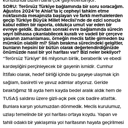
konusunda bizleri daha çok gayretlendiriyor.
SORU: Terörsüz Türkiye bağlamında bir soru soracağım.
Ağustos 2024’te Ahlat’ta iç cepheyi tahkim etme
noktasında mesajınızla başlayan ve farklı merhalelerden
geçip Türkiye Büyük Millet Meclisi’nde de ezici sonuçla
kabul edilen bir raporla, oldukça umut var eden bir
evreye geldik. Bundan sonraki evre bağlamında sürecin
seyri bilhassa çıkarılabilecek kurallı ve vadeli bir çerçeve
yasanın zamanlaması, örneğin meclis tatile girmeden bu
mümkün olabilir mi? Silah bırakma sürecindeki gelgitler,
bunların hepsini bir bütün olarak değerlendirdiğinizde
önümüzde nasıl bir yol haritası var? Bizi neler bekliyor?
“Terörsüz Türkiye” 86 milyonun birlik, beraberlik ve ebedi
kardeşliğini perçinleyecek bir gayenin ismidir. Cumhur
İttifakı olarak, hedef birliği içinde bu gayeye ulaşmak için
sağlam, basiretli ve yavuz adımlar atıyoruz. Geride
bıraktığımız 18 ayda hem kayda bedel aralık aldık hem de
TUSAŞ saldırısı üzere gizli-açık pek çok badire atlattık.
Bunlara karşın yolumuzdan dönmedik. Meclis kurulumuz,
uzlaşı temelinde bir yol haritası ortaya koydu. Yapan ve
tahlil odaklı bir yaklaşımla yol haritasının hayata geçirilmesi