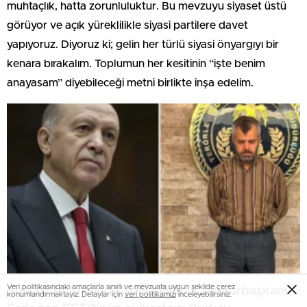
muhtaçlık, hatta zorunluluktur. Bu mevzuyu siyaset üstü
görüyor ve açık yüreklilikle siyasi partilere davet
yapıyoruz. Diyoruz ki; gelin her türlü siyasi önyargıyı bir
kenara bırakalım. Toplumun her kesitinin “işte benim
anayasam” diyebileceği metni birlikte inşa edelim.
Veri politikasındaki amaçlarla sınırlı ve mevzuata uygun şekilde çerez
Suikast belgesinde yeni hesap: Cumhurbaşkanı
konumlandırmaktayız. Detaylar için
veri politikamızı
inceleyebilirsiniz.