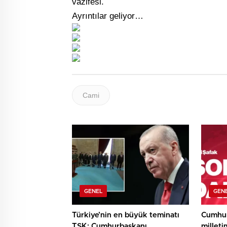
vazifesi.
Ayrıntılar geliyor…
Cami
GENEL
GEN
Türkiye’nin en büyük teminatı
Cumhur
TSK: Cumhurbaşkanı
milleti