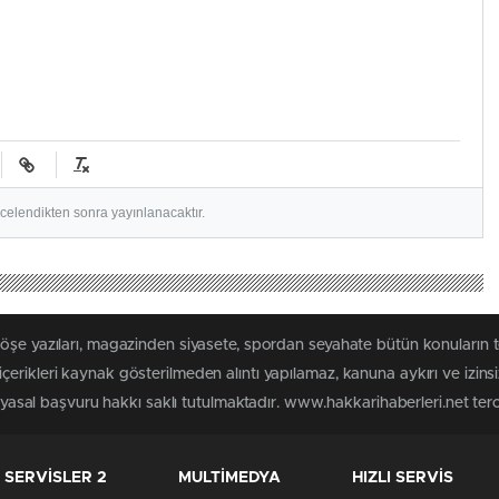
ncelendikten sonra yayınlanacaktır.
köşe yazıları, magazinden siyasete, spordan seyahate bütün konuların 
erikleri kaynak gösterilmeden alıntı yapılamaz, kanuna aykırı ve izin
n yasal başvuru hakkı saklı tutulmaktadır. www.hakkarihaberleri.net terci
SERVİSLER 2
MULTİMEDYA
HIZLI SERVİS