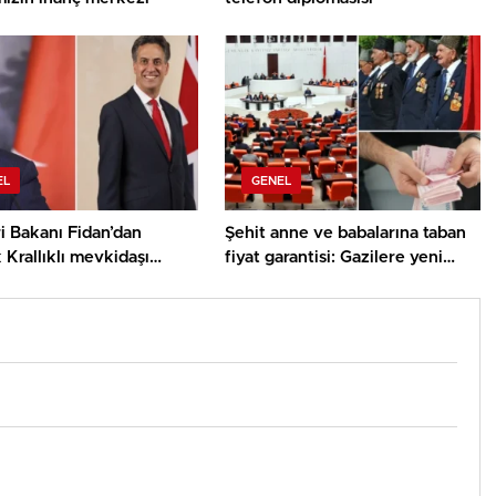
EL
GENEL
ri Bakanı Fidan’dan
Şehit anne ve babalarına taban
k Krallıklı mevkidaşı
fiyat garantisi: Gazilere yeni
nd’dan Gazze görüşmesi
haklar