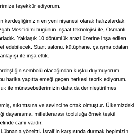
rimize teşekkür ediyorum.
 kardeşliğimizin en yeni nişanesi olarak hafızalardaki
gah Mescidi’ni bugünün inşaat teknolojisi ile, Osmanlı
arladık. Yaklaşık 10 dönümlük arazi üzerine inşa edilen
det edebilecek. Stant salonu, kütüphane, çalışma odaları
nlayışı ile inşa ettik.
ardeşliğin sembolü olacağından kuşku duymuyorum.
bu harika yapıtta emeği geçen herkesi tebrik ediyorum.
k ile münasebetlerimizin daha da derinleştirilmesi
eklemiş, sıkıntısına ve sevincine ortak olmuştur. Ülkemizdeki
diği dayanışma, milletlerarası topluluğa örnek teşkil
elinde cami vardır.
 Lübnan’a yöneltti. İsrail’in karşısında durmak hepimizin