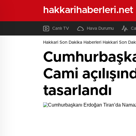
hakkarihaberleri.net
Canlı TV
Hava Durumu
Ca
Hakkari Son Dakika Haberleri Hakkari Son Daki
Cumhurbaşka
Cami açılışın
tasarlandı