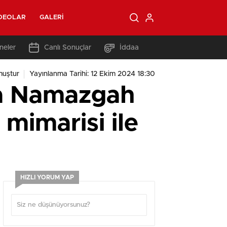
DEOLAR
GALERI
neler
Canlı Sonuçlar
İddaa
muştur
Yayınlanma Tarihi: 12 Ekim 2024 18:30
da Namazgah
mimarisi ile
HIZLI YORUM YAP