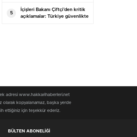
reaksiyon: Türkiye geri adım
atamaz
İçişleri Bakanı Çiftçi’den kritik
5
açıklamalar: Türkiye güvenlikte
yeni bir eşiğe geçti
tek adresi www.hakkarihaberleri.net
siz olarak kopyalanamaz, başka yerde
h ettiğiniz için teşekkür ederiz.
BÜLTEN ABONELİĞİ