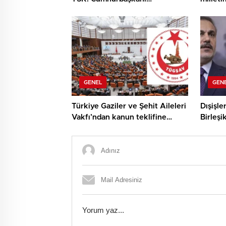
Erdoğan’dan YAŞ’ta dikkat
çeken ileti
GENEL
GEN
Türkiye Gaziler ve Şehit Aileleri
Dışişle
Vakfı’ndan kanun teklifine
Birleşi
takviye: Sürecin süratle
Miliba
tamamlanmasını temenni
ediyoruz