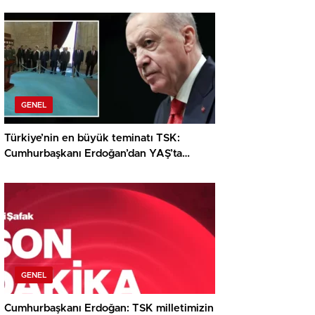
GENEL
Türkiye’nin en büyük teminatı TSK:
Cumhurbaşkanı Erdoğan’dan YAŞ’ta
dikkat çeken ileti
GENEL
Cumhurbaşkanı Erdoğan: TSK milletimizin