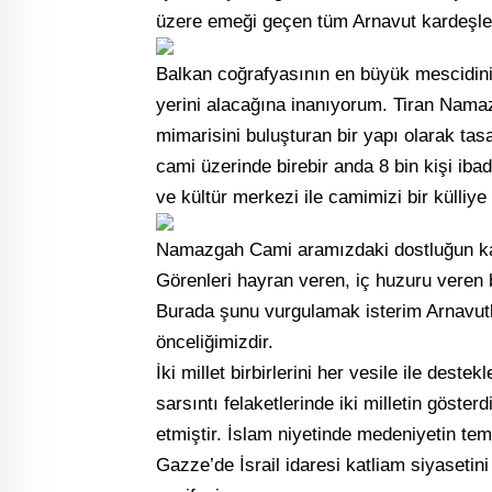
üzere emeği geçen tüm Arnavut kardeşle
Balkan coğrafyasının en büyük mescidinin
yerini alacağına inanıyorum. Tiran Namaz
mimarisini buluşturan bir yapı olarak tas
cami üzerinde birebir anda 8 bin kişi iba
ve kültür merkezi ile camimizi bir külliye a
Namazgah Cami aramızdaki dostluğun k
Görenleri hayran veren, iç huzuru veren 
Burada şunu vurgulamak isterim Arnavutlu
önceliğimizdir.
İki millet birbirlerini her vesile ile dest
sarsıntı felaketlerinde iki milletin göster
etmiştir. İslam niyetinde medeniyetin tem
Gazze’de İsrail idaresi katliam siyasetini