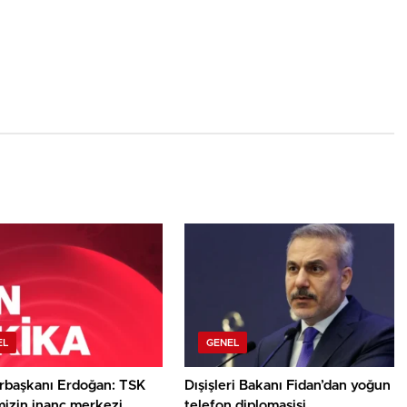
EL
GENEL
başkanı Erdoğan: TSK
Dışişleri Bakanı Fidan’dan yoğun
mizin inanç merkezi
telefon diplomasisi