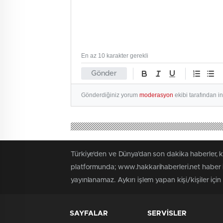
En az 10 karakter gerekli
Gönder
Gönderdiğiniz yorum
moderasyon
ekibi tarafından i
Türkiye'den ve Dünya’dan son dakika haberler, 
platformunda; www.hakkarihaberleri.net haber iç
yayınlanamaz. Aykırı işlem yapan kişi/kişiler içi
SAYFALAR
SERVİSLER