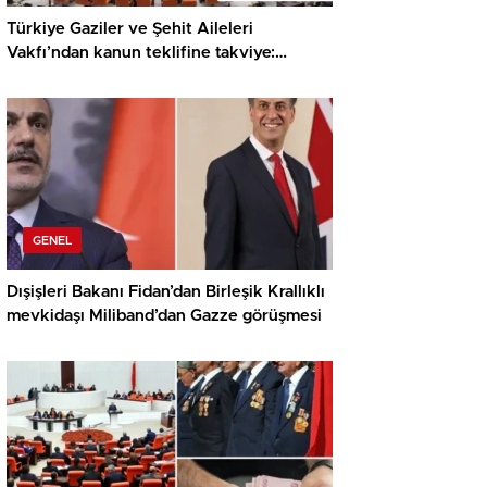
Türkiye Gaziler ve Şehit Aileleri
Vakfı’ndan kanun teklifine takviye:
Sürecin süratle tamamlanmasını temenni
ediyoruz
GENEL
Dışişleri Bakanı Fidan’dan Birleşik Krallıklı
mevkidaşı Miliband’dan Gazze görüşmesi