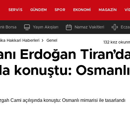
SERVIS
GÜNDEM
SPOR
EKONOMI
MAGAZIN
VI
nlı Borsa
Yayın Akışları
Namaz Vakitleri
Ecza
ka Hakkari Haberleri
Genel
132 kez okun
nı Erdoğan Tiran’
da konuştu: Osmanlı 