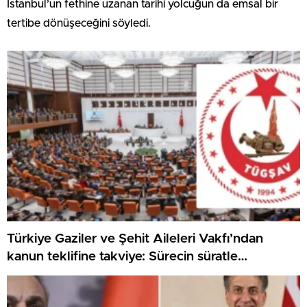
İstanbul’un fethine uzanan tarihi yolcuğun da emsal bir
tertibe dönüşeceğini söyledi.
Türkiye Gaziler ve Şehit Aileleri Vakfı’ndan
kanun teklifine takviye: Sürecin süratle
tamamlanmasını temenni ediyoruz