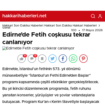
hakkarihaberleri.net
Hakkari Son Dakika Haberleri Hakkari Son Dakika Hakkari Haberleri
Genel
100
17 Mayıs 2026
Edirne’de Fetih coşkusu tekrar
canlanıyor
0
0
Edirne’de, İstanbul’un fethinin 573. yıl dönümü
münasebetiyle “İstanbul’un Fethi Edirne’den Başlar”
programı kapsamında çeşitli etkinlikler gerçekleştirilecek.
Bu yıl ikincisi düzenlenecek programda, fetih ruhunu
yansıtan konserler, yürüyüşler ve şovlar vatandaşlarla
buluşacak. Program Kur’an-ı Kerim tilavetiyle başlayacak