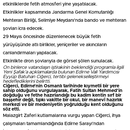
etkinliklerde fetih atmosferi yine yaşatılacak.
Etkinlikler kapsamında Jandarma Genel Komutanlığı
Mehteran Birliği, Selimiye Meydanı’nda bando ve mehteran
şovları icra edecek.
29 Mayıs öncesinde düzenlenecek büyük fetih
yürüyüşünde atlı birlikler, yeniçeriler ve akıncıların
canlandırmaları yapılacak.
Etkinlikte dron şovlarıyla de görsel şölen sunulacak.
On binlerce vatandaşın iştirakinin beklendiği programla ilgili
Yeni Şafak’a açıklamalarda bulunan Edirne Vali Yardımcısı
Eyyüp Batuhan Ciğerci, tertibi gelenekselleştirmeyi
hedeflediklerini belirtti.
Ciğerci, Edirne’nin Osmanlı tarihinde kıymetli bir yere
sahip olduğunu vurgulayarak, Fatih Sultan Mehmed’in
doğduğu ve fethe hazırlandığı bu kadim kentin sırf bir
başşehir değil, tıpkı vakitte bir okul, bir manevî hazırlık
merkezi ve bir medeniyetin yoğrulduğu kent olduğunu
söz etti.
Malazgirt Zaferi kutlamalarına vurgu yapan Ciğerci, ihya
çalışmaları tamamlandığında Edirne Sarayı’ndan