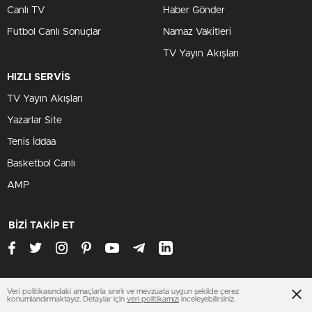
Canlı TV
Haber Gönder
Futbol Canlı Sonuçlar
Namaz Vakitleri
TV Yayın Akışları
HIZLI SERVİS
TV Yayın Akışları
Yazarlar Site
Tenis İddaa
Basketbol Canlı
AMP
BİZİ TAKİP ET
Veri politikasındaki amaçlarla sınırlı ve mevzuata uygun şekilde çerez
www.hakkarihaberleri.net
konumlandırmaktayız. Detaylar için
veri politikamızı
inceleyebilirsiniz.