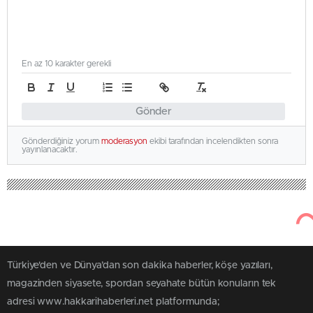
En az 10 karakter gerekli
Gönder
Gönderdiğiniz yorum
moderasyon
ekibi tarafından incelendikten sonra
yayınlanacaktır.
Türkiye'den ve Dünya’dan son dakika haberler, köşe yazıları,
magazinden siyasete, spordan seyahate bütün konuların tek
adresi www.hakkarihaberleri.net platformunda;