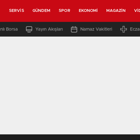
SERVIS
GÜNDEM
SPOR
EKONOMI
MAGAZIN
VI
nlı Borsa
Yayın Akışları
Namaz Vakitleri
Ecza