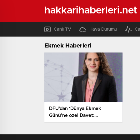
hakkarihaberleri.net
Canlı TV
Hava Durumu
Ca
Ekmek Haberleri
DFU’dan ‘Dünya Ekmek
Günü’ne özel Davet:
Dondurulmuş ekmekle israfı
önleyin