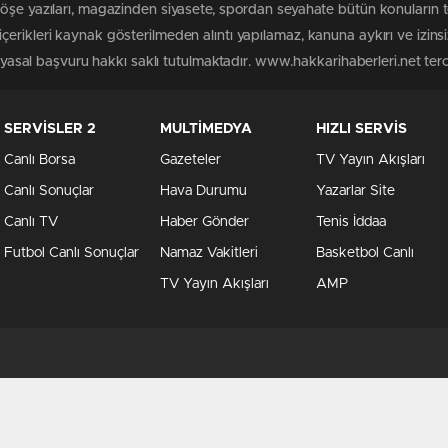
köşe yazıları, magazinden siyasete, spordan seyahate bütün konuların 
erikleri kaynak gösterilmeden alıntı yapılamaz, kanuna aykırı ve izin
n yasal başvuru hakkı saklı tutulmaktadır. www.hakkarihaberleri.net terci
SERVİSLER 2
MULTİMEDYA
HIZLI SERVİS
Canlı Borsa
Gazeteler
TV Yayın Akışları
Canlı Sonuçlar
Hava Durumu
Yazarlar Site
Canlı TV
Haber Gönder
Tenis İddaa
Futbol Canlı Sonuçlar
Namaz Vakitleri
Basketbol Canlı
TV Yayın Akışları
AMP