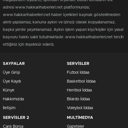
magazinden siyasete, spordan seyahate bütün konuların tek
adresi www.hakkarihaberleri.net platformunda;
www.hakkarihaberleri.net haber içerikleri kaynak gösterilmeden
alıntı yapılamaz, kanuna aykırı ve izinsiz olarak kopyalanamaz,
başka yerde yayınlanamaz. Aykırı işlem yapan kişi/kişiler için yasal
başvuru hakkı saklı tutulmaktadır. www.hakkarihaberleri.net tercih
ettiğiniz için teşekkür ederiz.
SAYFALAR
SERVİSLER
Üye Girişi
Futbol İddaa
Üye Kaydı
Basketbol İddaa
Künye
Hentbol İddaa
Hakkımızda
Bilardo İddaa
İletişim
Voleybol İddaa
SERVİSLER 2
MULTİMEDYA
Canlı Borsa
Gazeteler