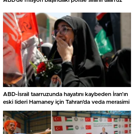
ABD’de misyon başındaki polise silahlı taarruz
ABD-İsrail taarruzunda hayatını kaybeden İran’ın
eski lideri Hamaney için Tahran’da veda merasimi