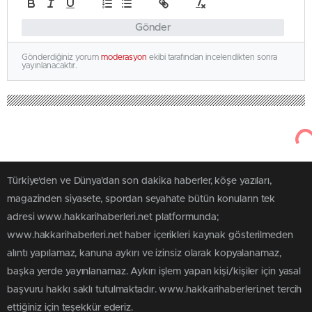
Gönder
Gönderdiğiniz yorum
moderasyon
ekibi tarafından incelendikten sonra
yayınlanacaktır.
Türkiye'den ve Dünya’dan son dakika haberler, köşe yazıları,
magazinden siyasete, spordan seyahate bütün konuların tek
adresi www.hakkarihaberleri.net platformunda;
www.hakkarihaberleri.net haber içerikleri kaynak gösterilmeden
alıntı yapılamaz, kanuna aykırı ve izinsiz olarak kopyalanamaz,
başka yerde yayınlanamaz. Aykırı işlem yapan kişi/kişiler için yasal
başvuru hakkı saklı tutulmaktadır. www.hakkarihaberleri.net tercih
ettiğiniz için teşekkür ederiz.