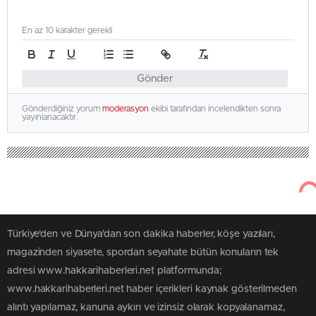
En az 10 karakter gerekli
Gönder
Gönderdiğiniz yorum
moderasyon
ekibi tarafından incelendikten sonra
yayınlanacaktır.
Türkiye'den ve Dünya’dan son dakika haberler, köşe yazıları,
magazinden siyasete, spordan seyahate bütün konuların tek
adresi www.hakkarihaberleri.net platformunda;
www.hakkarihaberleri.net haber içerikleri kaynak gösterilmeden
alıntı yapılamaz, kanuna aykırı ve izinsiz olarak kopyalanamaz,