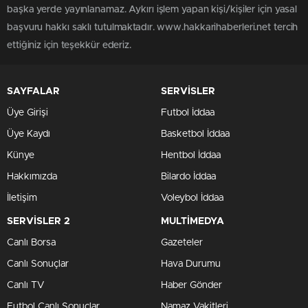
başka yerde yayınlanamaz. Aykırı işlem yapan kişi/kişiler için yasal
başvuru hakkı saklı tutulmaktadır. www.hakkarihaberleri.net tercih
ettiğiniz için teşekkür ederiz.
SAYFALAR
SERVİSLER
Üye Girişi
Futbol İddaa
Üye Kaydı
Basketbol İddaa
Künye
Hentbol İddaa
Hakkımızda
Bilardo İddaa
İletişim
Voleybol İddaa
SERVİSLER 2
MULTİMEDYA
Canlı Borsa
Gazeteler
Canlı Sonuçlar
Hava Durumu
Canlı TV
Haber Gönder
Futbol Canlı Sonuçlar
Namaz Vakitleri