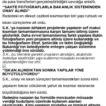
da para transferleri gerçekleştirildiğini savcılığa anlattı.
“SAHTE FOTOĞRAFLARLA BAKANLIK SİSTEMİNDEN
ONAY ALINDI”
İfadedeki en dikkat cazibeli kısımlardan biri yapı ruhsatı ve
iskan süreçlerine ait oldu.
S.K.’ya nazaran birtakım projelerde yapıların sırf makul
kısımları tamamlanmasına karşın tamamı bitmiş üzere
gösterildi. Daha evvel tamamlanmış farklı yapılara ilişkin
fotoğrafların yeni projelere aitmiş üzere kullanıldığı ve
bu fotoğrafların Etraf, Şehircilik ve İklim Değişikliği
Bakanlığı’nın belediyelerle entegre çalışan sistemine
yüklendiği öne sürüldü.
S.K., bu teknikle gerekli onayların alındığını, akabinde
belediye tarafından yapı kullanma müsaade evraklarının
düzenlendiğini tez etti.
“İSKAN ALINDIKTAN SONRA YAPILAR YİNE
BÜYÜTÜLÜYORDU”
S.K., onay ve iskan süreçleri tamamlandıktan sonra kimi
yapıların tekrar sökülerek yahut ek kısımlar eklenerek
büyütüldüğünü ileri sürdü.
İfadesine nazaran bu formülle mevzuatın müsaade
verdiği hudutların üzerinde kullanım alanları
oluşturuldu. Kimi yapıların müdafaa ve teminat altında