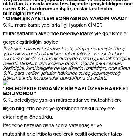
oldukları kanısıyla imara ters biçimde genişletildiğini öne
süren S.K., bu durumun ilgili şahıslar tarafından
bilindiğini tez etti.
“CİMER ŞİKAYETLERİ SONRASINDA YARDIM VAADİ”
S.K., imara karşıt yapılarla ilgili yapılan CİMER
müracaatlarının akabinde belediye idaresiyle görüşmeler
gerçekleştirildiğini söyledi.
İfadesine nazaran belediye tarafı, şikayet nedeniyle süreç
yapmak zorunda olduklarını fakat takviye ve yardımların
sürmesi halinde en düşük düzeyde ceza uygulanabileceğini
belirtti. Birtakım durumlarda düşük ölçüde para cezaları
kesildiğini, kimi belgelerde ise sürecin uzatıldığını öne süren
S.K., para verilen şahıslar hakkında süreç yapılmayacağı
istikametinde konuşmalar duyduğunu da anlattı.
“BELEDİYEDE ORGANİZE BİR YAPI ÜZERE HAREKET
EDİLİYORDU”
S.K., belediyeye yapılan müracaatlar ve müteahhitlere
ilişkin bilgilerin belediye içerisinden makul bireylere
aktarıldığını öne sürdü.
İfadesine nazaran daha sonra vatandaşlar ve
müteahhitlerle irtibata geçilerek çeşitli ödemeler talep