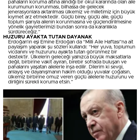
pahaların koruma altına alındığı bir okul kararında olan aile
kurumunun korunması, bilhassa de gelecek
jenerasyonlara aktarılması ülkemiz ve milletimiz için büyük
kıymet arz etmektedir. Güçlü birey, güçlü aile, güçlü
toplum şiarıyla ailenin korunmasına ve güçlendirilmesine
yönelik gayretlerimizi bundan sonra da kararlılıkla
sürdüreceğiz.”
HUZURU AYAKTA TUTAN DAYANAK
Erdoğan’ın eşi Emine Erdoğan da “Milli Aile Haftası”na ait
paylaşım yaparak şu sözleri kullandı: “Her yuva, toplumun
vicdanını ve huzurunu ayakta tutan görünmez bir
destektir. Ülkelerin geleceği yalnızca büyük maksatlarla
değil, birbirine vakit ayıran, birebir sofrada buluşan ve
pahalarını yaşatan ailelerle inşa edilir. Dilerim ki sevgi,
anlayış ve dayanışmanın hakim olduğu yuvalar çoğalsın,
ülkemiz birbirine omuz veren güçlü ailelerle huzurunu ve
dirliğini sürekli koruma etsin.”