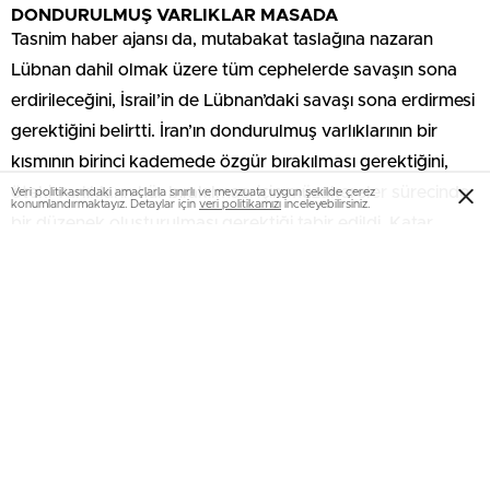
DONDURULMUŞ VARLIKLAR MASADA
Tasnim haber ajansı da, mutabakat taslağına nazaran
Lübnan dahil olmak üzere tüm cephelerde savaşın sona
erdirileceğini, İsrail’in de Lübnan’daki savaşı sona erdirmesi
gerektiğini belirtti. İran’ın dondurulmuş varlıklarının bir
kısmının birinci kademede özgür bırakılması gerektiğini,
öteki varlıkların hür bırakılması için müzakereler sürecinde
Veri politikasındaki amaçlarla sınırlı ve mevzuata uygun şekilde çerez
konumlandırmaktayız. Detaylar için
veri politikamızı
inceleyebilirsiniz.
bir düzenek oluşturulması gerektiği tabir edildi. Katar
merkezli Al Jazeera’nın ismi açıklanmayan bir kaynağa
dayandırdığı haberde, ABD ve İran’ın bu bahiste muahede
sağladığı argüman edildi.
HÜRMÜZ İÇİN 30 GÜN
Tasnim, mutabakata varılması durumunda Hürmüz
Boğazı’nın durumunun savaş öncesi şartlarına
dönmeyeceğini lakin boğazdan geçebilecek gemi sayısının
30 gün içinde savaş öncesi düzeyine döneceğini açıkladı.
İran’ın Hürmüz’deki egemenliğine vurgu yapılırken, Tasnim,