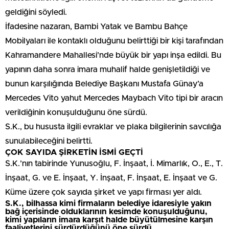
geldiğini söyledi.
İfadesine nazaran, Bambi Yatak ve Bambu Bahçe
Mobilyaları ile kontaklı olduğunu belirttiği bir kişi tarafından
Kahramandere Mahallesi’nde büyük bir yapı inşa edildi. Bu
yapının daha sonra imara muhalif halde genişletildiği ve
bunun karşılığında Belediye Başkanı Mustafa Günay’a
Mercedes Vito yahut Mercedes Maybach Vito tipi bir aracın
verildiğinin konuşulduğunu öne sürdü.
S.K., bu hususta ilgili evraklar ve plaka bilgilerinin savcılığa
sunulabileceğini belirtti.
ÇOK SAYIDA ŞİRKETİN İSMİ GEÇTİ
S.K.’nın tabirinde Yunusoğlu, F. İnşaat, İ. Mimarlık, O., E., T.
İnşaat, G. ve E. İnşaat, Y. İnşaat, F. İnşaat, E. İnşaat ve G.
Küme üzere çok sayıda şirket ve yapı firması yer aldı.
S.K., bilhassa kimi firmaların belediye idaresiyle yakın
bağ içerisinde olduklarının kesimde konuşulduğunu,
kimi yapıların imara karşıt halde büyütülmesine karşın
faaliyetlerini sürdürdüğünü öne sürdü.