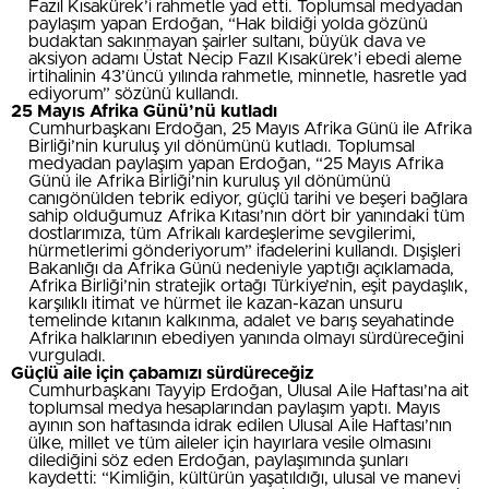
Fazıl Kısakürek’i rahmetle yad etti. Toplumsal medyadan
paylaşım yapan Erdoğan, “Hak bildiği yolda gözünü
budaktan sakınmayan şairler sultanı, büyük dava ve
aksiyon adamı Üstat Necip Fazıl Kısakürek’i ebedi aleme
irtihalinin 43’üncü yılında rahmetle, minnetle, hasretle yad
ediyorum” sözünü kullandı.
25 Mayıs Afrika Günü’nü kutladı
Cumhurbaşkanı Erdoğan, 25 Mayıs Afrika Günü ile Afrika
Birliği’nin kuruluş yıl dönümünü kutladı. Toplumsal
medyadan paylaşım yapan Erdoğan, “25 Mayıs Afrika
Günü ile Afrika Birliği’nin kuruluş yıl dönümünü
canıgönülden tebrik ediyor, güçlü tarihi ve beşeri bağlara
sahip olduğumuz Afrika Kıtası’nın dört bir yanındaki tüm
dostlarımıza, tüm Afrikalı kardeşlerime sevgilerimi,
hürmetlerimi gönderiyorum” ifadelerini kullandı. Dışişleri
Bakanlığı da Afrika Günü nedeniyle yaptığı açıklamada,
Afrika Birliği’nin stratejik ortağı Türkiye’nin, eşit paydaşlık,
karşılıklı itimat ve hürmet ile kazan-kazan unsuru
temelinde kıtanın kalkınma, adalet ve barış seyahatinde
Afrika halklarının ebediyen yanında olmayı sürdüreceğini
vurguladı.
Güçlü aile için çabamızı sürdüreceğiz
Cumhurbaşkanı Tayyip Erdoğan, Ulusal Aile Haftası’na ait
toplumsal medya hesaplarından paylaşım yaptı. Mayıs
ayının son haftasında idrak edilen Ulusal Aile Haftası’nın
ülke, millet ve tüm aileler için hayırlara vesile olmasını
dilediğini söz eden Erdoğan, paylaşımında şunları
kaydetti: “Kimliğin, kültürün yaşatıldığı, ulusal ve manevi