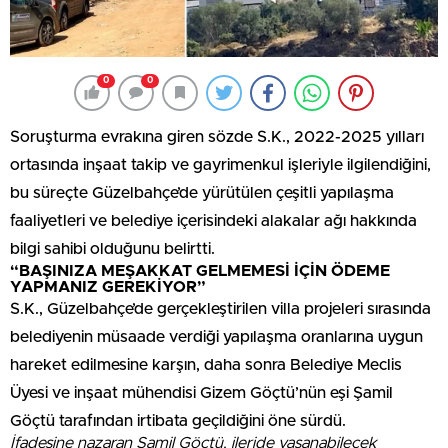
0
0
Soruşturma evrakına giren sözde S.K., 2022-2025 yılları
ortasında inşaat takip ve gayrimenkul işleriyle ilgilendiğini,
bu süreçte Güzelbahçe’de yürütülen çeşitli yapılaşma
faaliyetleri ve belediye içerisindeki alakalar ağı hakkında
bilgi sahibi olduğunu belirtti.
“BAŞINIZA MEŞAKKAT GELMEMESİ İÇİN ÖDEME
YAPMANIZ GEREKİYOR”
S.K., Güzelbahçe’de gerçekleştirilen villa projeleri sırasında
belediyenin müsaade verdiği yapılaşma oranlarına uygun
hareket edilmesine karşın, daha sonra Belediye Meclis
Üyesi ve inşaat mühendisi Gizem Göçtü’nün eşi Şamil
Göçtü tarafından irtibata geçildiğini öne sürdü.
İfadesine nazaran Şamil Göçtü, ileride yaşanabilecek