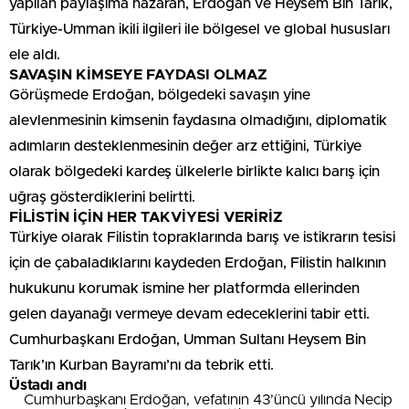
yapılan paylaşıma nazaran, Erdoğan ve Heysem Bin Tarık,
Türkiye-Umman ikili ilgileri ile bölgesel ve global hususları
ele aldı.
SAVAŞIN KİMSEYE FAYDASI OLMAZ
Görüşmede Erdoğan, bölgedeki savaşın yine
alevlenmesinin kimsenin faydasına olmadığını, diplomatik
adımların desteklenmesinin değer arz ettiğini, Türkiye
olarak bölgedeki kardeş ülkelerle birlikte kalıcı barış için
uğraş gösterdiklerini belirtti.
FİLİSTİN İÇİN HER TAKVİYESİ VERİRİZ
Türkiye olarak Filistin topraklarında barış ve istikrarın tesisi
için de çabaladıklarını kaydeden Erdoğan, Filistin halkının
hukukunu korumak ismine her platformda ellerinden
gelen dayanağı vermeye devam edeceklerini tabir etti.
Cumhurbaşkanı Erdoğan, Umman Sultanı Heysem Bin
Tarık’ın Kurban Bayramı’nı da tebrik etti.
Üstadı andı
Cumhurbaşkanı Erdoğan, vefatının 43’üncü yılında Necip