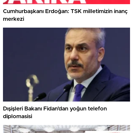
Cumhurbaşkanı Erdoğan: TSK milletimizin inanç
merkezi
Dışişleri Bakanı Fidan’dan yoğun telefon
diplomasisi