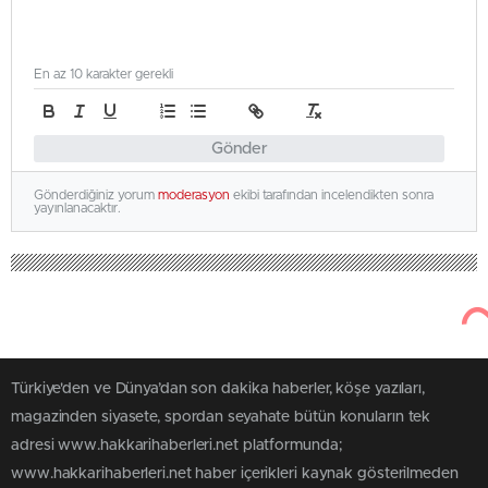
En az 10 karakter gerekli
Gönder
Gönderdiğiniz yorum
moderasyon
ekibi tarafından incelendikten sonra
yayınlanacaktır.
Türkiye'den ve Dünya’dan son dakika haberler, köşe yazıları,
magazinden siyasete, spordan seyahate bütün konuların tek
adresi www.hakkarihaberleri.net platformunda;
www.hakkarihaberleri.net haber içerikleri kaynak gösterilmeden