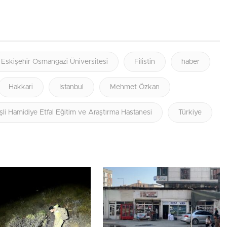
Eskişehir Osmangazi Üniversitesi
Filistin
haber
Hakkari
Istanbul
Mehmet Özkan
şli Hamidiye Etfal Eğitim ve Araştırma Hastanesi
Türkiye