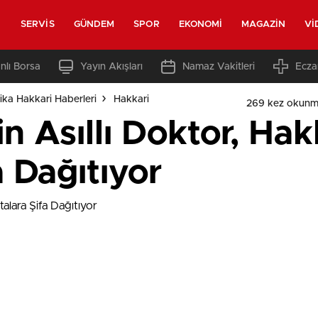
SERVIS
GÜNDEM
SPOR
EKONOMI
MAGAZIN
VI
nlı Borsa
Yayın Akışları
Namaz Vakitleri
Ecza
ka Hakkari Haberleri
Hakkari
269 kez okunm
in Asıllı Doktor, Hakk
a Dağıtıyor