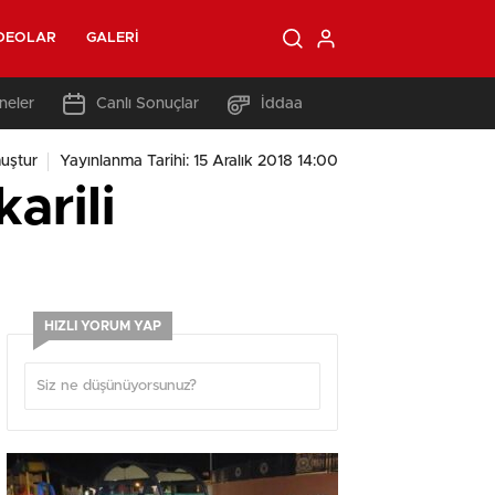
DEOLAR
GALERI
neler
Canlı Sonuçlar
İddaa
uştur
Yayınlanma Tarihi: 15 Aralık 2018 14:00
arili
HIZLI YORUM YAP