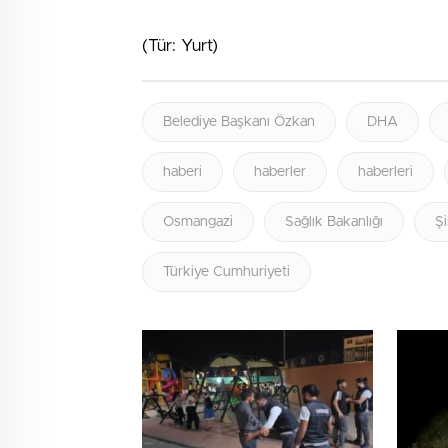
(Tür: Yurt)
Belediye Başkanı Özkan
DHA
haberi
haberler
haberleri
Osmangazi
Sağlık Bakanlığı
Şi
Türkiye Cumhuriyeti