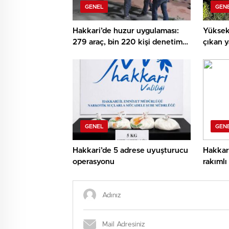
GENEL
GEN
Hakkari’de huzur uygulaması:
Yüksek
279 araç, bin 220 kişi denetim
çıkan y
edildi
alındı
GENEL
GEN
Hakkari’de 5 adrese uyuşturucu
Hakkari
operasyonu
rakımlı