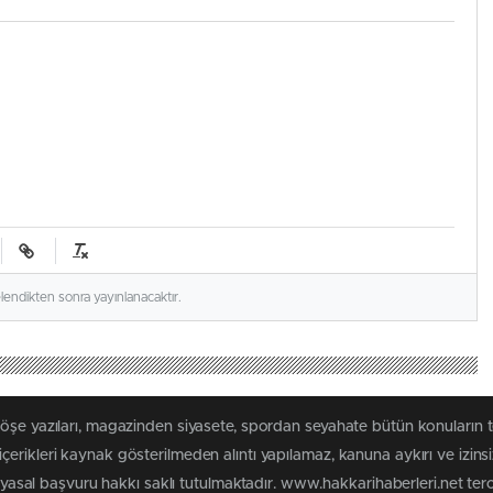
elendikten sonra yayınlanacaktır.
köşe yazıları, magazinden siyasete, spordan seyahate bütün konuların 
erikleri kaynak gösterilmeden alıntı yapılamaz, kanuna aykırı ve izin
n yasal başvuru hakkı saklı tutulmaktadır. www.hakkarihaberleri.net terci