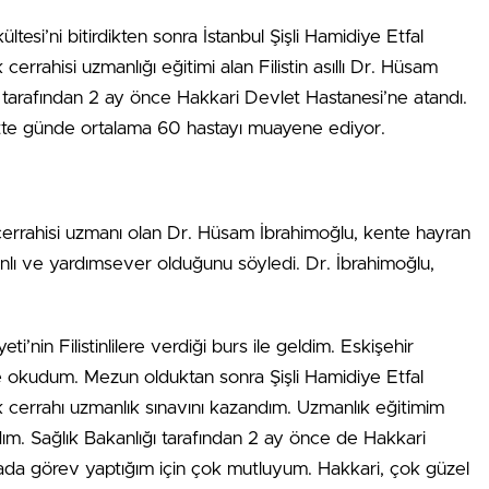
tesi’ni bitirdikten sonra İstanbul Şişli Hamidiye Etfal
rrahisi uzmanlığı eğitimi alan Filistin asıllı Dr. Hüsam
ı tarafından 2 ay önce Hakkari Devlet Hastanesi’ne atandı.
ntte günde ortalama 60 hastayı muayene ediyor.
cerrahisi uzmanı olan Dr. Hüsam İbrahimoğlu, kente hayran
kanlı ve yardımsever olduğunu söyledi. Dr. İbrahimoğlu,
eti’nin Filistinlilere verdiği burs ile geldim. Eskişehir
e okudum. Mezun olduktan sonra Şişli Hamidiye Etfal
 cerrahı uzmanlık sınavını kazandım. Uzmanlık eğitimim
dım. Sağlık Bakanlığı tarafından 2 ay önce de Hakkari
ada görev yaptığım için çok mutluyum. Hakkari, çok güzel