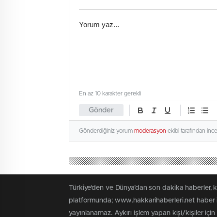
En az 10 karakter gerekli
Gönder
Gönderdiğiniz yorum
moderasyon
ekibi tarafından inc
Türkiye'den ve Dünya’dan son dakika haberler, 
platformunda; www.hakkarihaberleri.net haber iç
yayınlanamaz. Aykırı işlem yapan kişi/kişiler içi