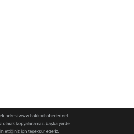
tek adresi www.hakkarihaberleri.net
siz olarak kopyalanamaz, başka yerde
h ettiğiniz için teşekkür ederiz.