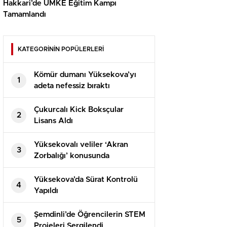
Hakkari’de UMKE Eğitim Kampı
Tamamlandı
KATEGORİNİN POPÜLERLERİ
Kömür dumanı Yüksekova’yı
1
adeta nefessiz bıraktı
Çukurcalı Kick Boksçular
2
Lisans Aldı
Yüksekovalı veliler ‘Akran
3
Zorbalığı’ konusunda
bilgilendirildi
Yüksekova’da Sürat Kontrolü
4
Yapıldı
Şemdinli’de Öğrencilerin STEM
5
Projeleri Sergilendi