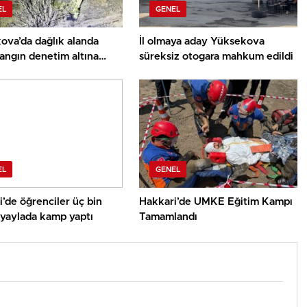
EL
GENEL
ova’da dağlık alanda
İl olmaya aday Yüksekova
angın denetim altına
süreksiz otogara mahkum edildi
EL
GENEL
’de öğrenciler üç bin
Hakkari’de UMKE Eğitim Kampı
 yaylada kamp yaptı
Tamamlandı