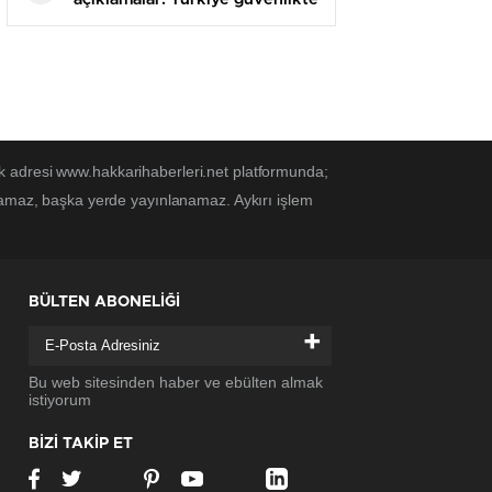
yeni bir eşiğe geçti
k adresi www.hakkarihaberleri.net platformunda;
anamaz, başka yerde yayınlanamaz. Aykırı işlem
BÜLTEN ABONELİĞİ
+
Bu web sitesinden haber ve ebülten almak
istiyorum
BİZİ TAKİP ET