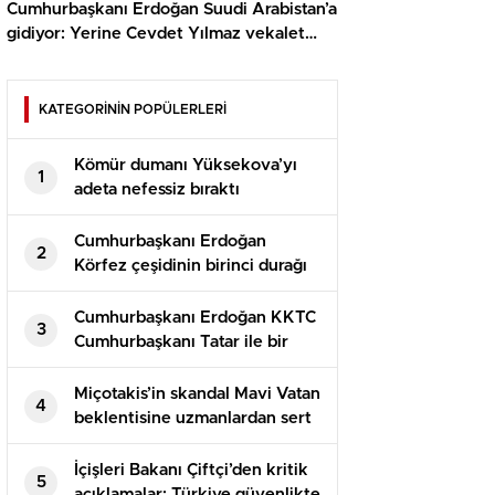
Cumhurbaşkanı Erdoğan Suudi Arabistan’a
gidiyor: Yerine Cevdet Yılmaz vekalet
edecek
KATEGORİNİN POPÜLERLERİ
Kömür dumanı Yüksekova’yı
1
adeta nefessiz bıraktı
Cumhurbaşkanı Erdoğan
2
Körfez çeşidinin birinci durağı
Suudi Arabistan’da
Cumhurbaşkanı Erdoğan KKTC
3
Cumhurbaşkanı Tatar ile bir
ortaya geldi
Miçotakis’in skandal Mavi Vatan
4
beklentisine uzmanlardan sert
reaksiyon: Türkiye geri adım
atamaz
İçişleri Bakanı Çiftçi’den kritik
5
açıklamalar: Türkiye güvenlikte