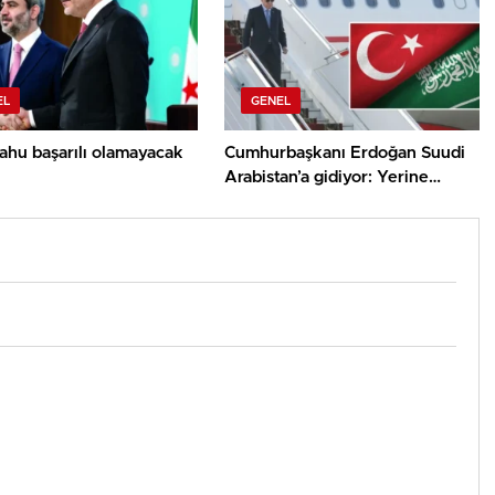
EL
GENEL
ahu başarılı olamayacak
Cumhurbaşkanı Erdoğan Suudi
Arabistan’a gidiyor: Yerine
Cevdet Yılmaz vekalet edecek