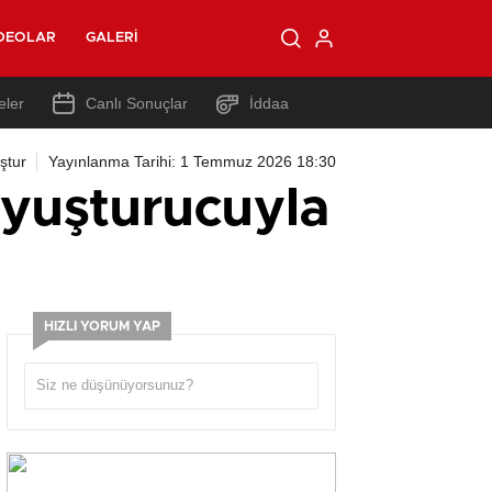
DEOLAR
GALERI
eler
Canlı Sonuçlar
İddaa
ştur
Yayınlanma Tarihi: 1 Temmuz 2026 18:30
uyuşturucuyla
HIZLI YORUM YAP