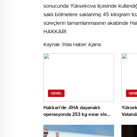
sonucunda Yüksekova ilçesinde kullandığı
saklı bölmelere saklanmış 45 kilogram toz 
süreçlerin tamamlanmasının akabinde Hakk
HAKKARİ
Kaynak: İhlas Haber Ajansı
GENEL
GEN
Hakkari’de JİHA dayanaklı
Yüksek
operasyonda 253 kg esrar ele
Vatanda
geçirildi