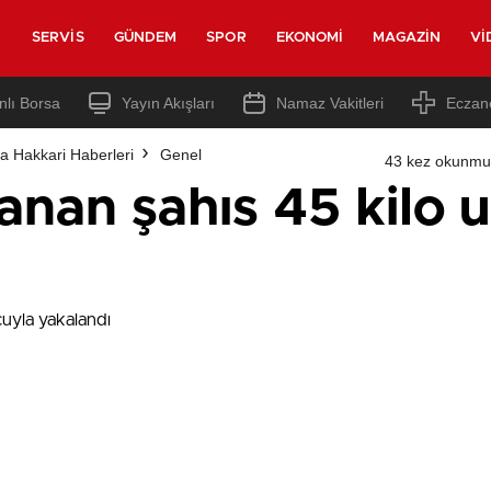
SERVIS
GÜNDEM
SPOR
EKONOMI
MAGAZIN
VI
nlı Borsa
Yayın Akışları
Namaz Vakitleri
Eczan
a Hakkari Haberleri
Genel
43 kez okunmu
anan şahıs 45 kilo 