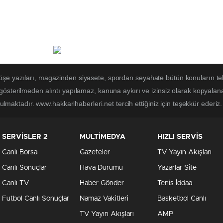
öşe yazıları, magazinden siyasete, spordan seyahate bütün konuların te
 gösterilmeden alıntı yapılamaz, kanuna aykırı ve izinsiz olarak kopyal
tulmaktadır. www.hakkarihaberleri.net tercih ettiğiniz için teşekkür ederiz.
SERVİSLER 2
MULTİMEDYA
HIZLI SERVİS
Canlı Borsa
Gazeteler
TV Yayın Akışları
Canlı Sonuçlar
Hava Durumu
Yazarlar Site
Canlı TV
Haber Gönder
Tenis İddaa
Futbol Canlı Sonuçlar
Namaz Vakitleri
Basketbol Canlı
TV Yayın Akışları
AMP