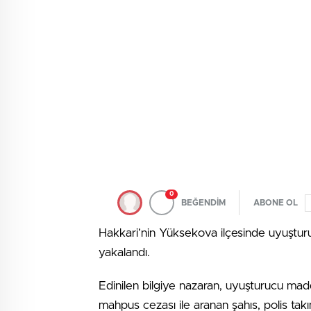
0
BEĞENDİM
ABONE OL
Hakkari’nin Yüksekova ilçesinde uyuştur
yakalandı.
Edinilen bilgiye nazaran, uyuşturucu madd
mahpus cezası ile aranan şahıs, polis takıml