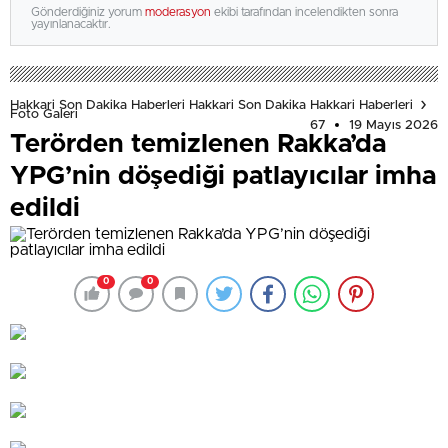
Gönderdiğiniz yorum
moderasyon
ekibi tarafından incelendikten sonra
yayınlanacaktır.
Hakkari Son Dakika Haberleri Hakkari Son Dakika Hakkari Haberleri
Foto Galeri
67
19 Mayıs 2026
Terörden temizlenen Rakka’da
YPG’nin döşediği patlayıcılar imha
edildi
0
0