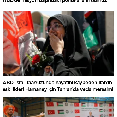
ABD’de misyon başındaki polise silahlı taarruz
ABD-İsrail taarruzunda hayatını kaybeden İran’ın
eski lideri Hamaney için Tahran’da veda merasimi