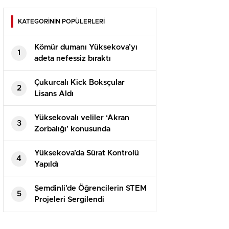
KATEGORİNİN POPÜLERLERİ
Kömür dumanı Yüksekova’yı
1
adeta nefessiz bıraktı
Çukurcalı Kick Boksçular
2
Lisans Aldı
Yüksekovalı veliler ‘Akran
3
Zorbalığı’ konusunda
bilgilendirildi
Yüksekova’da Sürat Kontrolü
4
Yapıldı
Şemdinli’de Öğrencilerin STEM
5
Projeleri Sergilendi