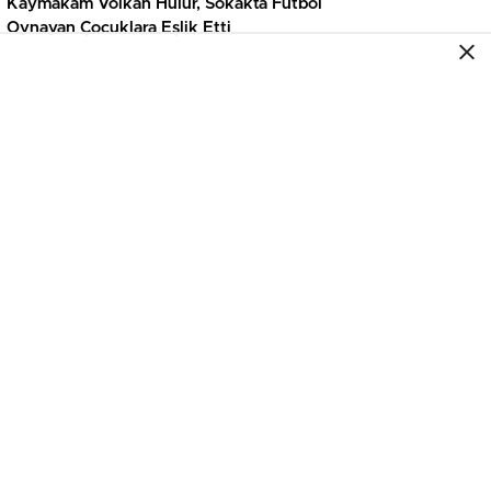
Kaymakam Volkan Hülür, Sokakta Futbol
Oynayan Çocuklara Eşlik Etti
GENEL
Hakkari’de huzur uygulaması: 279 araç,
bin 220 kişi denetim edildi
GENEL