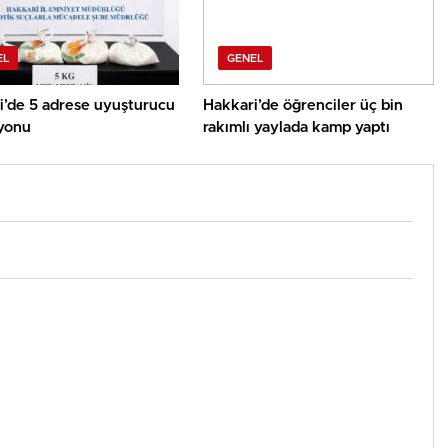
EL
GENEL
i’de 5 adrese uyuşturucu
Hakkari’de öğrenciler üç bin
yonu
rakımlı yaylada kamp yaptı