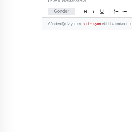
En az 10 karakter gerekli
Gönder
Gönderdiğiniz yorum
moderasyon
ekibi tarafından inc