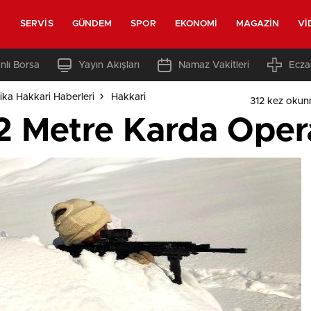
SERVIS
GÜNDEM
SPOR
EKONOMI
MAGAZIN
VI
nlı Borsa
Yayın Akışları
Namaz Vakitleri
Ecza
ka Hakkari Haberleri
Hakkari
312 kez okun
2 Metre Karda Ope