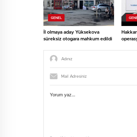
GENEL
GEN
İl olmaya aday Yüksekova
Hakkar
süreksiz otogara mahkum edildi
operas