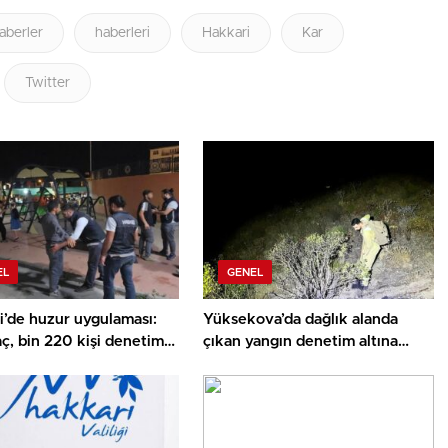
aberler
haberleri
Hakkari
Kar
Twitter
EL
GENEL
i’de huzur uygulaması:
Yüksekova’da dağlık alanda
ç, bin 220 kişi denetim
çıkan yangın denetim altına
alındı