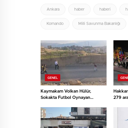
Ankara
haber
haberi
h
Komando
Milli Savunma Bakanlığı
GENEL
GEN
Kaymakam Volkan Hülür,
Hakkar
Sokakta Futbol Oynayan
279 ara
Çocuklara Eşlik Etti
edildi