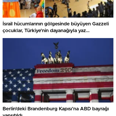
İsrail hücumlarının gölgesinde büyüyen Gazzeli
çocuklar, Türkiye’nin dayanağıyla yaz
kamplarında umut buluyor
Berlin’deki Brandenburg Kapısı’na ABD bayrağı
yansıtıldı