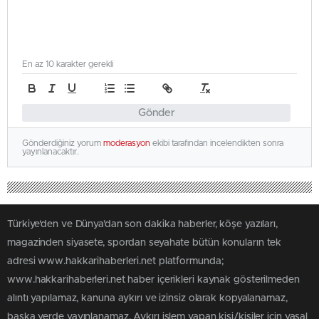
En az 10 karakter gerekli
Gönder
Gönderdiğiniz yorum
moderasyon
ekibi tarafından incelendikten sonra
yayınlanacaktır.
Türkiye'den ve Dünya’dan son dakika haberler, köşe yazıları,
magazinden siyasete, spordan seyahate bütün konuların tek
adresi www.hakkarihaberleri.net platformunda;
www.hakkarihaberleri.net haber içerikleri kaynak gösterilmeden
alıntı yapılamaz, kanuna aykırı ve izinsiz olarak kopyalanamaz,
başka yerde yayınlanamaz. Aykırı işlem yapan kişi/kişiler için yasal