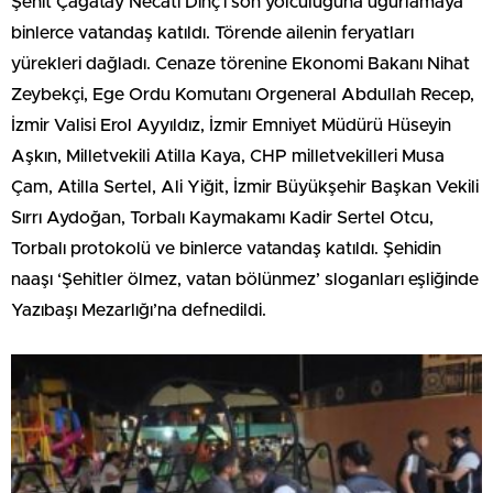
Şehit Çağatay Necati Dinç’i son yolculuğuna uğurlamaya
binlerce vatandaş katıldı. Törende ailenin feryatları
yürekleri dağladı. Cenaze törenine Ekonomi Bakanı Nihat
Zeybekçi, Ege Ordu Komutanı Orgeneral Abdullah Recep,
İzmir Valisi Erol Ayyıldız, İzmir Emniyet Müdürü Hüseyin
Aşkın, Milletvekili Atilla Kaya, CHP milletvekilleri Musa
Çam, Atilla Sertel, Ali Yiğit, İzmir Büyükşehir Başkan Vekili
Sırrı Aydoğan, Torbalı Kaymakamı Kadir Sertel Otcu,
Torbalı protokolü ve binlerce vatandaş katıldı. Şehidin
naaşı ‘Şehitler ölmez, vatan bölünmez’ sloganları eşliğinde
Yazıbaşı Mezarlığı’na defnedildi.